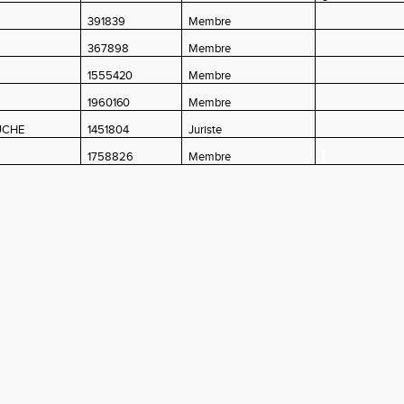
391839
Membre
367898
Membre
1555420
Membre
1960160
Membre
UCHE
1451804
Juriste
1758826
Membre