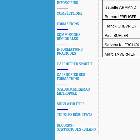
INFOS CLUBS
Isabelle ARMAND
COMPÉTITIONS
Bernard FRELIGER
FORMATIONS
Franck CHEVRIER
COMMISSIONS
Paul BUHLER
RÉGIONALES
Sabrina KHERCHO
INFORMATIONS
PRATIQUES
Marc TAVERNIER
CALENDRIER SPORTIF
CALENDRIER DES
FORMATIONS
STADIUM MIRAMAS
MÉTROPOLE
SUIVI ATHLÈTES
TOUS LES RÉSULTATS
RECORDS -
STATISTIQUES - BILANS