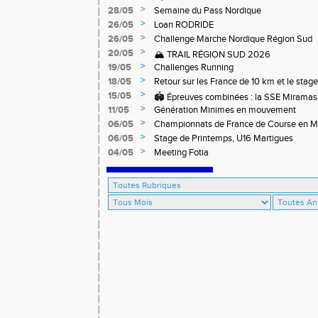
>
28/05
Semaine du Pass Nordique
>
26/05
Loan RODRIDE
>
26/05
Challenge Marche Nordique Région Sud
>
20/05
🏔️ TRAIL RÉGION SUD 2026
>
19/05
Challenges Running
>
18/05
Retour sur les France de 10 km et le stag
off-road à Briançon
>
15/05
🏟️ Épreuves combinées : la SSE Miramas 
>
11/05
Génération Minimes en mouvement
>
06/05
Championnats de France de Course en 
>
06/05
Stage de Printemps, U16 Martigues
>
04/05
Meeting Fotia