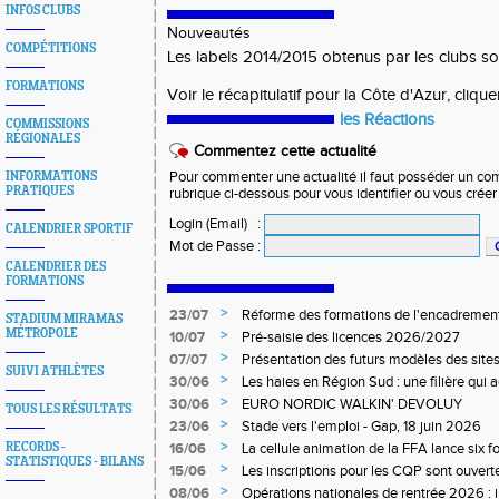
INFOS CLUBS
Nouveautés
COMPÉTITIONS
Les labels 2014/2015 obtenus par les clubs so
FORMATIONS
Voir le récapitulatif pour la Côte d'Azur,
cliquer
les Réactions
COMMISSIONS
RÉGIONALES
Commentez cette actualité
INFORMATIONS
Pour commenter une actualité il faut posséder un compt
PRATIQUES
rubrique ci-dessous pour vous identifier ou vous crée
Login (Email)
:
CALENDRIER SPORTIF
Mot de Passe
:
CALENDRIER DES
FORMATIONS
>
23/07
Réforme des formations de l'encadrement
STADIUM MIRAMAS
MÉTROPOLE
>
10/07
Pré-saisie des licences 2026/2027
>
07/07
Présentation des futurs modèles des sites
SUIVI ATHLÈTES
>
30/06
Les haies en Région Sud : une filière qui
>
30/06
EURO NORDIC WALKIN' DEVOLUY
TOUS LES RÉSULTATS
>
23/06
Stade vers l'emploi - Gap, 18 juin 2026
>
RECORDS -
16/06
La cellule animation de la FFA lance six 
STATISTIQUES - BILANS
Niveau 1 et 3 pour ACR Niveau 2)
>
15/06
Les inscriptions pour les CQP sont ouverte
Qualification Professionnelle)
>
08/06
Opérations nationales de rentrée 2026 : i