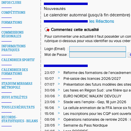
INFOS CLUBS
Nouveautés
COMPÉTITIONS
Le calendrier automnal (jusqu'à fin décembre)
les Réactions
FORMATIONS
Commentez cette actualité
COMMISSIONS
RÉGIONALES
Pour commenter une actualité il faut posséder un compt
rubrique ci-dessous pour vous identifier ou vous crée
INFORMATIONS
Login (Email)
:
PRATIQUES
Mot de Passe
:
CALENDRIER SPORTIF
CALENDRIER DES
>
23/07
Réforme des formations de l'encadrement
FORMATIONS
>
10/07
Pré-saisie des licences 2026/2027
>
STADIUM MIRAMAS
07/07
Présentation des futurs modèles des sites
MÉTROPOLE
>
30/06
Les haies en Région Sud : une filière qui
>
30/06
EURO NORDIC WALKIN' DEVOLUY
SUIVI ATHLÈTES
>
23/06
Stade vers l'emploi - Gap, 18 juin 2026
>
TOUS LES RÉSULTATS
16/06
La cellule animation de la FFA lance six 
Niveau 1 et 3 pour ACR Niveau 2)
>
15/06
Les inscriptions pour les CQP sont ouverte
RECORDS -
Qualification Professionnelle)
>
08/06
Opérations nationales de rentrée 2026 : i
STATISTIQUES - BILANS
>
28/05
Semaine du Pass Nordique
>