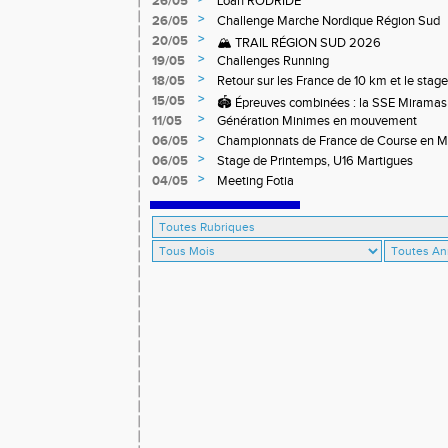
26/05
Loan RODRIDE
>
26/05
Challenge Marche Nordique Région Sud
>
20/05
🏔️ TRAIL RÉGION SUD 2026
>
19/05
Challenges Running
>
18/05
Retour sur les France de 10 km et le stag
off-road à Briançon
>
15/05
🏟️ Épreuves combinées : la SSE Miramas 
>
11/05
Génération Minimes en mouvement
>
06/05
Championnats de France de Course en 
>
06/05
Stage de Printemps, U16 Martigues
>
04/05
Meeting Fotia