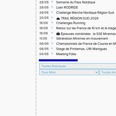
>
28/05
Semaine du Pass Nordique
>
26/05
Loan RODRIDE
>
26/05
Challenge Marche Nordique Région Sud
>
20/05
🏔️ TRAIL RÉGION SUD 2026
>
19/05
Challenges Running
>
18/05
Retour sur les France de 10 km et le stag
off-road à Briançon
>
15/05
🏟️ Épreuves combinées : la SSE Miramas 
>
11/05
Génération Minimes en mouvement
>
06/05
Championnats de France de Course en 
>
06/05
Stage de Printemps, U16 Martigues
>
04/05
Meeting Fotia