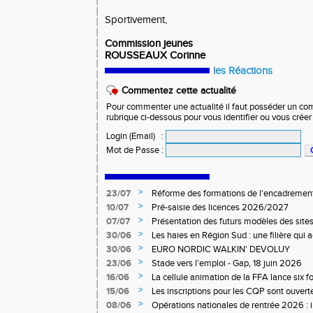
Sportivement,
Commission jeunes
ROUSSEAUX Corinne
les Réactions
Commentez cette actualité
Pour commenter une actualité il faut posséder un compt
rubrique ci-dessous pour vous identifier ou vous crée
Login (Email)
:
Mot de Passe
:
>
23/07
Réforme des formations de l'encadrement
>
10/07
Pré-saisie des licences 2026/2027
>
07/07
Présentation des futurs modèles des sites
>
30/06
Les haies en Région Sud : une filière qui
>
30/06
EURO NORDIC WALKIN' DEVOLUY
>
23/06
Stade vers l'emploi - Gap, 18 juin 2026
>
16/06
La cellule animation de la FFA lance six 
Niveau 1 et 3 pour ACR Niveau 2)
>
15/06
Les inscriptions pour les CQP sont ouverte
Qualification Professionnelle)
>
08/06
Opérations nationales de rentrée 2026 : i