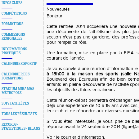
INFOS CLUBS
Nouveautés
COMPÉTITIONS
Bonjour,
FORMATIONS
Cette rentrée 2014 accueillera une nouvelle 
une découverte de l'athlétisme des plus je
COMMISSIONS
section n'est pas une garderie, des professi
RÉGIONALES
pour remplir ce rôle.
INFORMATIONS
Une formation, mise en place par la F.F.A.
PRATIQUES
courant de l'année.
CALENDRIER SPORTIF
Je vous convie à une réunion d'information l
à 18h00 à la maison des sports (salle N
CALENDRIER DES
FORMATIONS
Boulevard des Ecureuils) afin de bien cern
enfants en pleine découverte de l'activité spo
STADIUM MIRAMAS
les objectifs des futurs entraineurs.
MÉTROPOLE
Cette réunion-débat permettra d'échanger ave
SUIVI ATHLÈTES
déjà une expérience de 10 à 15 ans avec ces 
leur club et de répondre aux diverses question
TOUS LES RÉSULTATS
Si vous êtes intéressés, je vous prie de b
RECORDS -
réponse avant le 24 septembre 2014 (ligue@at
STATISTIQUES - BILANS
Voir le courrier d'information
.