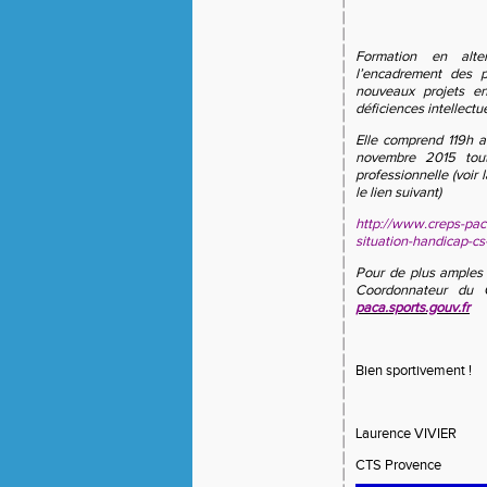
Formation en alte
l’encadrement des 
nouveaux projets en
déficiences intellectu
Elle comprend 119h a
novembre 2015 tout
professionnelle (voir 
le lien suivant)
http://www.creps-pac
situation-handicap-c
Pour de plus amples 
Coordonnateur du 
paca.sports.gouv.fr
Bien sportivement !
Laurence VIVIER
CTS Provence