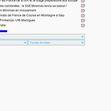
r les France de 10 km et le stage préparatoire aux Europe
à Briançon
ves combinées : la SSE Miramas lance sa saison !
on Minimes en mouvement
nats de France de Course en Montagne à Gap
Printemps, U16 Martigues
otia