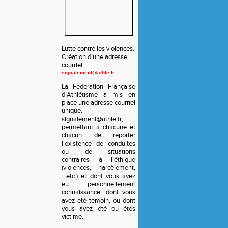
Lutte contre les violences.
Création d’une adresse
courriel:
signalement@athle.fr
La Fédération Française
d’Athlétisme a mis en
place une adresse courriel
unique,
signalement@athle.fr,
permettant à chacune et
chacun de reporter
l'existence de conduites
ou de situations
contraires à l’éthique
(violences, harcèlement,
…etc.) et dont vous avez
eu personnellement
connaissance, dont vous
avez été témoin, ou dont
vous avez été ou êtes
victime.