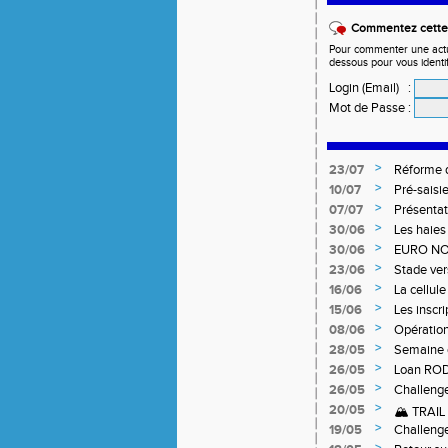
Commentez cette 
Pour commenter une actual
dessous pour vous identi
Login (Email)
:
Mot de Passe
:
>
23/07
Réforme d
>
10/07
Pré-saisi
>
07/07
Présentat
>
30/06
Les haies
>
30/06
EURO NO
>
23/06
Stade ver
>
16/06
La cellul
Niveau 1 
>
15/06
Les inscr
Qualifica
>
08/06
Opération
>
28/05
Semaine 
>
26/05
Loan RO
>
26/05
Challeng
>
20/05
🏔️ TRAI
>
19/05
Challeng