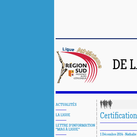
DE 
ACTUALITÉS
Certificatio
LA LIGUE
LETTRE D'INFORMATION
"MAG À LIGUE"
1 Décembre 2014 - Nathalie