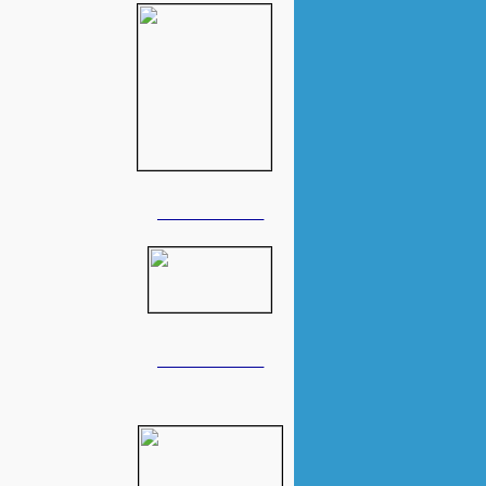
______________
______________