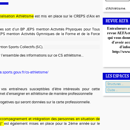
d'Athlétisme.
ialisation Athlétisme
est mis en place sur le CREPS d’Aix en
REVUE AEFA
Entraîneurs a
ires soit d’un BP JEPS mention Activités Physiques pour Tous
revue AEFA et 
JEPS mention Activités Gymniques de la Forme et de la Force
qui vous donn
d'avoir ac
tion Sports Collectifs (SC).
d'info
http://www
oir l’ensemble des informations sur ce CS athlétisme…
.sports.gouv.fr/cs-athletisme/
LES ESPACES
vos entraîneurs susceptibles d’être intéressés pour cette
rmet d’enseigner en athlétisme de manière professionnelle
rogatives qui seront données sur la carte professionnelle.
ccompagnement et intégration des personnes en situation de
)”
est également mises en place pour la 2ème année sur le