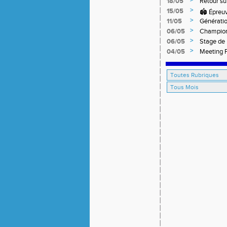
>
18/05
Retour su
off-road 
>
15/05
🏟️ Épreu
>
11/05
Générati
>
06/05
Champion
>
06/05
Stage de 
>
04/05
Meeting F