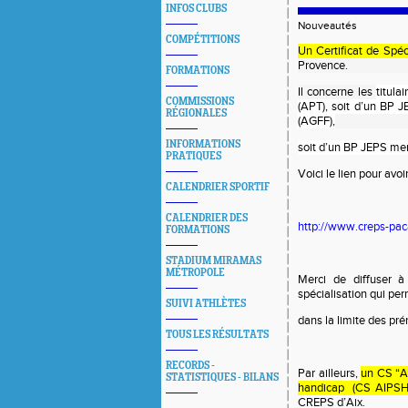
INFOS CLUBS
Nouveautés
COMPÉTITIONS
Un Certificat de Spéc
Provence.
FORMATIONS
Il concerne les
titula
COMMISSIONS
(APT), soit d’un BP 
RÉGIONALES
(AGFF),
INFORMATIONS
soit d’un BP JEPS men
PRATIQUES
Voici le lien pour av
CALENDRIER SPORTIF
CALENDRIER DES
http://www.creps-paca
FORMATIONS
STADIUM MIRAMAS
MÉTROPOLE
Merci de diffuser à 
spécialisation qui pe
SUIVI ATHLÈTES
dans la limite des pré
TOUS LES RÉSULTATS
RECORDS -
Par ailleurs,
un CS “A
STATISTIQUES - BILANS
handicap (CS AIPSH
CREPS d’Aix.