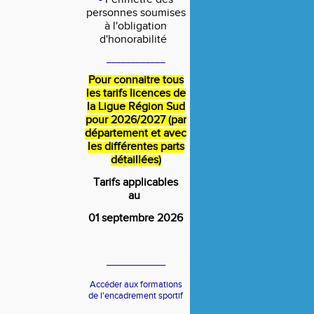
personnes soumises
à l'obligation
d'honorabilité
____________
Pour connaitre tous
les tarifs licences de
la Ligue Région Sud
pour 2026/2027 (par
département et avec
les différentes parts
détaillées)
Tarifs applicables
au
01 septembre 2026
____________
Accéder aux formations
de l'encadrement sportif