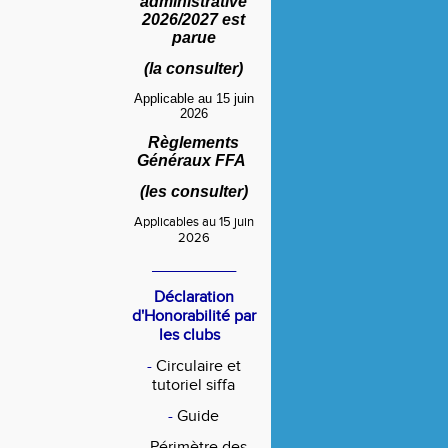
administrative
2026/2027 est
parue
(
la consulter
)
Applicable au 15 juin
2026
Règlements
Généraux FFA
(
les consulter
)
Applicables au 15 juin
2026
____________
Déclaration
d'Honorabilité par
les clubs
-
Circulaire et
tutoriel siffa
-
Guide
-
Périmètre des