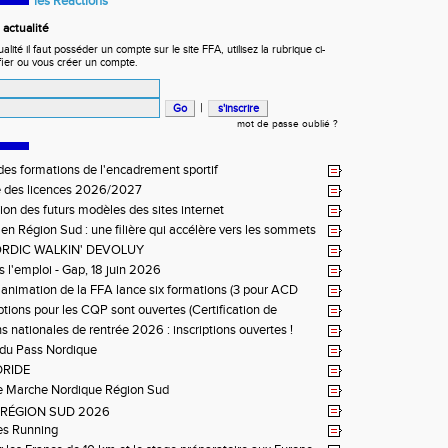
les Réactions
actualité
ité il faut posséder un compte sur le site FFA, utilisez la rubrique ci-
fier ou vous créer un compte.
|
mot de passe oublié ?
es formations de l'encadrement sportif
e des licences 2026/2027
ion des futurs modèles des sites internet
 en Région Sud : une filière qui accélère vers les sommets
RDIC WALKIN' DEVOLUY
s l'emploi - Gap, 18 juin 2026
e animation de la FFA lance six formations (3 pour ACD
et 3 pour ACR Niveau 2)
iptions pour les CQP sont ouvertes (Certification de
tion Professionnelle)
s nationales de rentrée 2026 : inscriptions ouvertes !
du Pass Nordique
DRIDE
e Marche Nordique Région Sud
L RÉGION SUD 2026
es Running