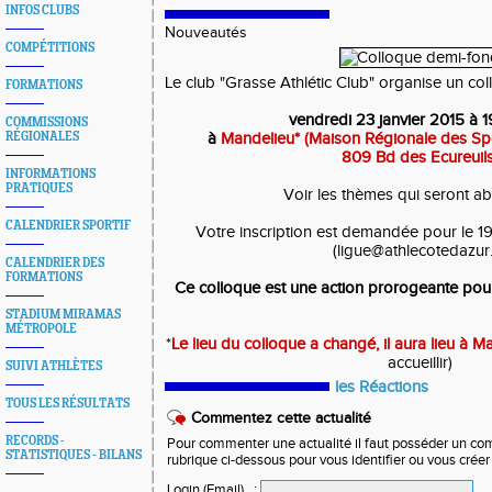
INFOS CLUBS
Nouveautés
COMPÉTITIONS
Le club "Grasse Athlétic Club" organise un col
FORMATIONS
vendredi 23 janvier 2015 à 
COMMISSIONS
RÉGIONALES
à
Mandelieu* (Maison Régionale des Spo
809 Bd des Ecureuils
INFORMATIONS
PRATIQUES
Voir les thèmes qui seront 
CALENDRIER SPORTIF
Votre inscription est demandée pour le 19
(ligue@athlecotedazur.
CALENDRIER DES
FORMATIONS
Ce colloque est une action prorogeante pour
STADIUM MIRAMAS
MÉTROPOLE
*
Le lieu du colloque a changé, il aura lieu à M
accueillir)
SUIVI ATHLÈTES
les Réactions
TOUS LES RÉSULTATS
Commentez cette actualité
RECORDS -
Pour commenter une actualité il faut posséder un compt
STATISTIQUES - BILANS
rubrique ci-dessous pour vous identifier ou vous crée
Login (Email)
: