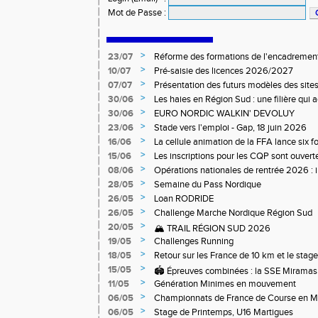
Mot de Passe
:
>
23/07
Réforme des formations de l'encadrement
>
10/07
Pré-saisie des licences 2026/2027
>
07/07
Présentation des futurs modèles des sites
>
30/06
Les haies en Région Sud : une filière qui
>
30/06
EURO NORDIC WALKIN' DEVOLUY
>
23/06
Stade vers l'emploi - Gap, 18 juin 2026
>
16/06
La cellule animation de la FFA lance six 
Niveau 1 et 3 pour ACR Niveau 2)
>
15/06
Les inscriptions pour les CQP sont ouverte
Qualification Professionnelle)
>
08/06
Opérations nationales de rentrée 2026 : i
>
28/05
Semaine du Pass Nordique
>
26/05
Loan RODRIDE
>
26/05
Challenge Marche Nordique Région Sud
>
20/05
🏔️ TRAIL RÉGION SUD 2026
>
19/05
Challenges Running
>
18/05
Retour sur les France de 10 km et le stag
off-road à Briançon
>
15/05
🏟️ Épreuves combinées : la SSE Miramas 
>
11/05
Génération Minimes en mouvement
>
06/05
Championnats de France de Course en 
>
06/05
Stage de Printemps, U16 Martigues