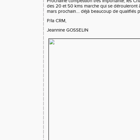
Prochaine compétition très importante, les C
des 20 et 50 kms marche qui se dérouleront à
mars prochain.... déjà beaucoup de qualifiés p
P/la CRM,
Jeannine GOSSELIN