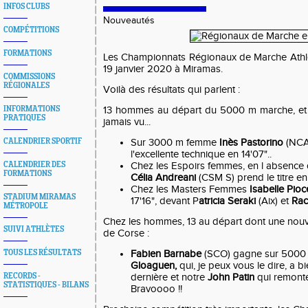
INFOS CLUBS
Nouveautés
COMPÉTITIONS
FORMATIONS
Les Championnats Régionaux de Marche Athlé
19 janvier 2020 à Miramas.
COMMISSIONS
RÉGIONALES
Voilà des résultats qui parlent :
INFORMATIONS
13 hommes au départ du 5000 m marche, et 
PRATIQUES
jamais vu...
CALENDRIER SPORTIF
Sur 3000 m femme
Inès Pastorino
(NCA
l'excellente technique en 14'07"..
CALENDRIER DES
Chez les Espoirs femmes, en l absence
FORMATIONS
Célia Andreani
(CSM S) prend le titre en
Chez les Masters Femmes
Isabelle Pioc
STADIUM MIRAMAS
17'16", devant P
atricia Seraki
(Aix) et
Rac
MÉTROPOLE
Chez les hommes, 13 au départ dont une nou
SUIVI ATHLÈTES
de Corse :
TOUS LES RÉSULTATS
Fabien Barnabe
(SCO) gagne sur 5000
Gloaguen,
qui, je peux vous le dire, a 
RECORDS -
dernière et notre
John Patin
qui remonte
STATISTIQUES - BILANS
Bravoooo !!