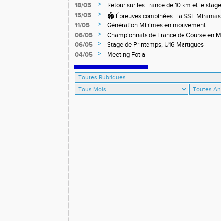
>
18/05
Retour sur les France de 10 km et le stag
off-road à Briançon
>
15/05
🏟️ Épreuves combinées : la SSE Miramas 
>
11/05
Génération Minimes en mouvement
>
06/05
Championnats de France de Course en 
>
06/05
Stage de Printemps, U16 Martigues
>
04/05
Meeting Fotia