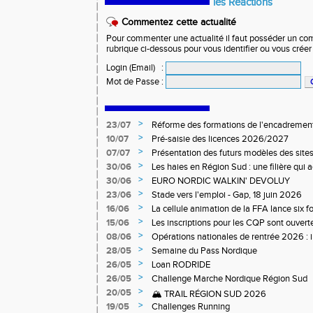
les Réactions
Commentez cette actualité
Pour commenter une actualité il faut posséder un compt
rubrique ci-dessous pour vous identifier ou vous crée
Login (Email)
:
Mot de Passe
:
>
23/07
Réforme des formations de l'encadrement
>
10/07
Pré-saisie des licences 2026/2027
>
07/07
Présentation des futurs modèles des sites
>
30/06
Les haies en Région Sud : une filière qui
>
30/06
EURO NORDIC WALKIN' DEVOLUY
>
23/06
Stade vers l'emploi - Gap, 18 juin 2026
>
16/06
La cellule animation de la FFA lance six 
Niveau 1 et 3 pour ACR Niveau 2)
>
15/06
Les inscriptions pour les CQP sont ouverte
Qualification Professionnelle)
>
08/06
Opérations nationales de rentrée 2026 : i
>
28/05
Semaine du Pass Nordique
>
26/05
Loan RODRIDE
>
26/05
Challenge Marche Nordique Région Sud
>
20/05
🏔️ TRAIL RÉGION SUD 2026
>
19/05
Challenges Running