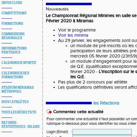
INFOS CLUBS
Nouveautés
COMPÉTITIONS
Le Championnat Régional Minimes en salle s
Février 2020 à Miramas
FORMATIONS
Voir le programme
COMMISSIONS
Voir les minima
RÉGIONALES
Au 29 janvier, les engagements sont ou
un module de pré-inscrits où les 
INFORMATIONS
participation de leurs athlètes pré
PRATIQUES
mercredi 05 février 2020 (23h59)
un module d'engagement pour la
CALENDRIER SPORTIF
de Q.E. (qualification exceptionnel
février 2020 -
L'inscription sur le 
CALENDRIER DES
les Q.E.
FORMATIONS
Pas plus de 2 concours par athlète
Les qualifications définitives seront affi
STADIUM MIRAMAS
MÉTROPOLE
SUIVI ATHLÈTES
les Réactions
Commentez cette actualité
TOUS LES RÉSULTATS
Pour commenter une actualité il faut posséder un compt
RECORDS -
rubrique ci-dessous pour vous identifier ou vous crée
STATISTIQUES - BILANS
Login (Email)
: