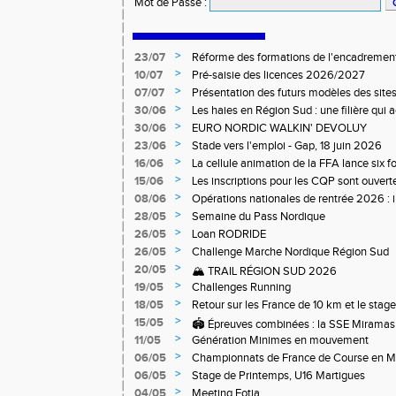
Mot de Passe
:
>
23/07
Réforme des formations de l'encadrement
>
10/07
Pré-saisie des licences 2026/2027
>
07/07
Présentation des futurs modèles des sites
>
30/06
Les haies en Région Sud : une filière qui
>
30/06
EURO NORDIC WALKIN' DEVOLUY
>
23/06
Stade vers l'emploi - Gap, 18 juin 2026
>
16/06
La cellule animation de la FFA lance six 
Niveau 1 et 3 pour ACR Niveau 2)
>
15/06
Les inscriptions pour les CQP sont ouverte
Qualification Professionnelle)
>
08/06
Opérations nationales de rentrée 2026 : i
>
28/05
Semaine du Pass Nordique
>
26/05
Loan RODRIDE
>
26/05
Challenge Marche Nordique Région Sud
>
20/05
🏔️ TRAIL RÉGION SUD 2026
>
19/05
Challenges Running
>
18/05
Retour sur les France de 10 km et le stag
off-road à Briançon
>
15/05
🏟️ Épreuves combinées : la SSE Miramas 
>
11/05
Génération Minimes en mouvement
>
06/05
Championnats de France de Course en 
>
06/05
Stage de Printemps, U16 Martigues
>
04/05
Meeting Fotia