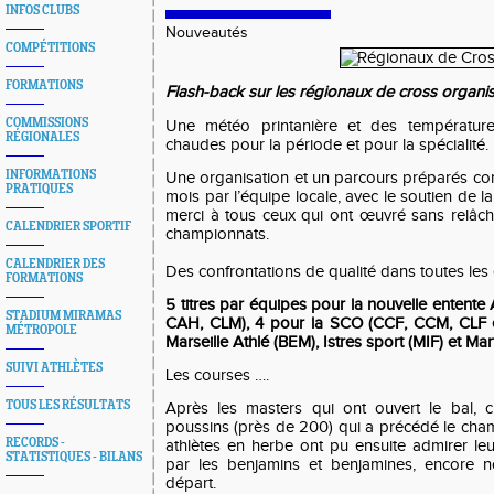
INFOS CLUBS
Nouveautés
COMPÉTITIONS
FORMATIONS
Flash-back sur les régionaux de cross organi
COMMISSIONS
Une météo printanière et des températur
RÉGIONALES
chaudes pour la période et pour la spécialité.
INFORMATIONS
Une organisation et un parcours préparés co
PRATIQUES
mois par l’équipe locale, avec le soutien de l
merci à tous ceux qui ont œuvré sans relâch
CALENDRIER SPORTIF
championnats.
CALENDRIER DES
Des confrontations de qualité dans toutes les 
FORMATIONS
5 titres par équipes pour la nouvelle entente
STADIUM MIRAMAS
CAH, CLM), 4 pour la SCO (CCF, CCM, CLF e
MÉTROPOLE
Marseille Athlé (BEM), Istres sport (MIF) et Ma
SUIVI ATHLÈTES
Les courses ….
TOUS LES RÉSULTATS
Après les masters qui ont ouvert le bal, 
poussins (près de 200) qui a précédé le cha
RECORDS -
athlètes en herbe ont pu ensuite admirer l
STATISTIQUES - BILANS
par les benjamins et benjamines, encore n
départ.