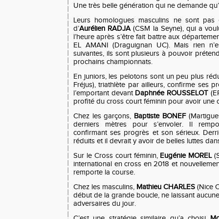
Une très belle génération qui ne demande qu
Leurs homologues masculins ne sont pas en
d’
Aurélien RADJA
(CSM la Seyne), qui a voul
l’heure après s’être fait battre aux départe
EL AMANI (Draguignan UC). Mais rien n’es
suivantes, ils sont plusieurs à pouvoir préten
prochains championnats.
En juniors, les pelotons sont un peu plus rédu
Fréjus), triathlète par ailleurs, confirme ses 
l’emportant devant
Daphnée ROUSSELOT
(EP
profité du cross court féminin pour avoir une
Chez les garçons,
Baptiste BONEF
(Martigue
derniers mètres pour s’envoler. Il remp
confirmant ses progrès et son sérieux. Derri
réduits et il devrait y avoir de belles luttes da
Sur le Cross court féminin,
Eugénie MOREL
(S
international en cross en 2018 et nouvellement
remporte la course.
Chez les masculins,
Mathieu CHARLES
(Nice C
début de la grande boucle, ne laissant aucun
adversaires du jour.
C’est une stratégie similaire qu’a choisi
Mo