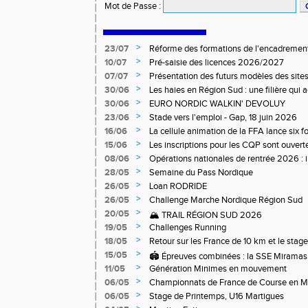
Mot de Passe
:
>
23/07
Réforme des formations de l'encadrement
>
10/07
Pré-saisie des licences 2026/2027
>
07/07
Présentation des futurs modèles des sites
>
30/06
Les haies en Région Sud : une filière qui
>
30/06
EURO NORDIC WALKIN' DEVOLUY
>
23/06
Stade vers l'emploi - Gap, 18 juin 2026
>
16/06
La cellule animation de la FFA lance six 
Niveau 1 et 3 pour ACR Niveau 2)
>
15/06
Les inscriptions pour les CQP sont ouverte
Qualification Professionnelle)
>
08/06
Opérations nationales de rentrée 2026 : i
>
28/05
Semaine du Pass Nordique
>
26/05
Loan RODRIDE
>
26/05
Challenge Marche Nordique Région Sud
>
20/05
🏔️ TRAIL RÉGION SUD 2026
>
19/05
Challenges Running
>
18/05
Retour sur les France de 10 km et le stag
off-road à Briançon
>
15/05
🏟️ Épreuves combinées : la SSE Miramas 
>
11/05
Génération Minimes en mouvement
>
06/05
Championnats de France de Course en 
>
06/05
Stage de Printemps, U16 Martigues