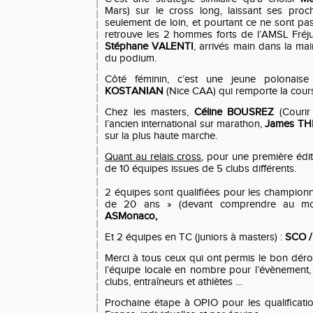
Mars) sur le cross long, laissant ses proc
seulement de loin, et pourtant ce ne sont p
retrouve les 2 hommes forts de l’AMSL Fréj
Stéphane VALENTI
, arrivés main dans la ma
du podium.
Côté féminin, c’est une jeune polonais
KOSTANIAN
(Nice CAA) qui remporte la cour
Chez les masters,
Céline BOUSREZ
(Courir
l’ancien international sur marathon,
James TH
sur la plus haute marche.
Quant au relais cross
, pour une première éditi
de 10 équipes issues de 5 clubs différents.
2 équipes sont qualifiées pour les champion
de 20 ans » (devant comprendre au mo
ASMonaco,
Et 2 équipes en TC (juniors à masters) :
SCO /
Merci à tous ceux qui ont permis le bon dér
l’équipe locale en nombre pour l’évènement, 
clubs, entraîneurs et athlètes …
Prochaine étape à OPIO pour les qualificat