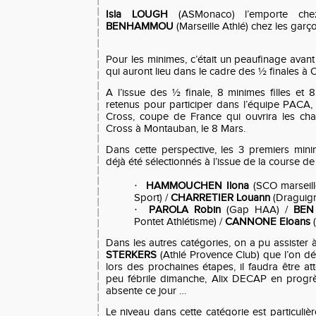
Isla LOUGH
(ASMonaco) l’emporte ch
BENHAMMOU
(Marseille Athlé) chez les garç
Pour les minimes, c’était un peaufinage avant
qui auront lieu dans le cadre des ½ finales à 
A l’issue des ½ finale, 8 minimes filles et
retenus pour participer dans l’équipe PACA
Cross, coupe de France qui ouvrira les ch
Cross à Montauban, le 8 Mars.
Dans cette perspective, les 3 premiers mini
déjà été sélectionnés à l’issue de la course de
·
HAMMOUCHEN Ilona
(SCO marseill
Sport) /
CHARRETIER Louann
(Draguig
·
PAROLA Robin
(Gap HAA) /
BEN
Pontet Athlétisme) /
CANNONE Eloans
Dans les autres catégories, on a pu assister à 
STERKERS
(Athlé Provence Club) que l’on dé
lors des prochaines étapes, il faudra être
peu fébrile dimanche, Alix DECAP en prog
absente ce jour …
Le niveau dans cette catégorie est particuliè