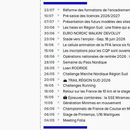
>
23/07
Réforme des formations de l'encadrement
>
10/07
Pré-saisie des licences 2026/2027
>
07/07
Présentation des futurs modèles des sites
>
30/06
Les haies en Région Sud : une filière qui
>
30/06
EURO NORDIC WALKIN' DEVOLUY
>
23/06
Stade vers l'emploi - Gap, 18 juin 2026
>
16/06
La cellule animation de la FFA lance six 
Niveau 1 et 3 pour ACR Niveau 2)
>
15/06
Les inscriptions pour les CQP sont ouverte
Qualification Professionnelle)
>
08/06
Opérations nationales de rentrée 2026 : i
>
28/05
Semaine du Pass Nordique
>
26/05
Loan RODRIDE
>
26/05
Challenge Marche Nordique Région Sud
>
20/05
🏔️ TRAIL RÉGION SUD 2026
>
19/05
Challenges Running
>
18/05
Retour sur les France de 10 km et le stag
off-road à Briançon
>
15/05
🏟️ Épreuves combinées : la SSE Miramas 
>
11/05
Génération Minimes en mouvement
>
06/05
Championnats de France de Course en 
>
06/05
Stage de Printemps, U16 Martigues
>
04/05
Meeting Fotia