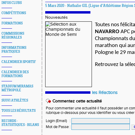
INFOS CLUBS
5 Mars 2020 - Nathalie GIL (Ligue d'Athlétisme Région 
COMPÉTITIONS
Nouveautés
FORMATIONS
Toutes nos félicit
NAVARRO
APC po
COMMISSIONS
RÉGIONALES
Championnats du
marathon qui aur
INFORMATIONS
PRATIQUES
Pologne le 29 ma
CALENDRIER SPORTIF
Retrouvez la séle
CALENDRIER DES
FORMATIONS
STADIUM MIRAMAS
MÉTROPOLE
les Réactions
SUIVI ATHLÈTES
Commentez cette actualité
Pour commenter une actualité il faut posséder un compt
TOUS LES RÉSULTATS
rubrique ci-dessous pour vous identifier ou vous crée
Login (Email)
:
RECORDS -
STATISTIQUES - BILANS
Mot de Passe
: