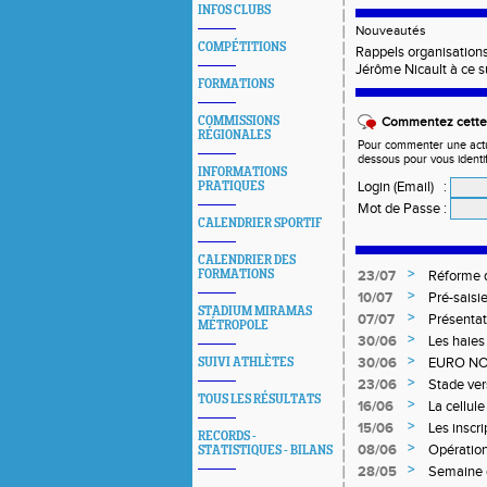
INFOS CLUBS
Nouveautés
COMPÉTITIONS
Rappels organisation
Jérôme Nicault à ce su
FORMATIONS
COMMISSIONS
Commentez cette 
RÉGIONALES
Pour commenter une actual
dessous pour vous identi
INFORMATIONS
Login (Email)
:
PRATIQUES
Mot de Passe
:
CALENDRIER SPORTIF
CALENDRIER DES
>
FORMATIONS
23/07
Réforme d
>
10/07
Pré-saisi
STADIUM MIRAMAS
>
07/07
Présentat
MÉTROPOLE
>
30/06
Les haies
>
30/06
EURO NO
SUIVI ATHLÈTES
>
23/06
Stade ver
TOUS LES RÉSULTATS
>
16/06
La cellul
Niveau 1 
>
15/06
Les inscr
RECORDS -
Qualifica
>
08/06
Opération
STATISTIQUES - BILANS
>
28/05
Semaine 