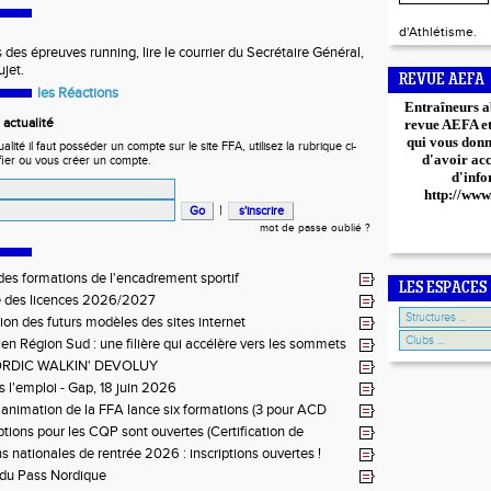
d'Athlétisme.
s des épreuves running,
lire le courrier
du Secrétaire Général,
jet.
REVUE AEFA
les Réactions
Entraîneurs a
actualité
revue AEFA et 
qui vous donn
ité il faut posséder un compte sur le site FFA, utilisez la rubrique ci-
d'avoir ac
fier ou vous créer un compte.
d'info
http://www
|
mot de passe oublié ?
es formations de l'encadrement sportif
LES ESPACES
e des licences 2026/2027
ion des futurs modèles des sites internet
 en Région Sud : une filière qui accélère vers les sommets
RDIC WALKIN' DEVOLUY
s l'emploi - Gap, 18 juin 2026
e animation de la FFA lance six formations (3 pour ACD
et 3 pour ACR Niveau 2)
iptions pour les CQP sont ouvertes (Certification de
tion Professionnelle)
s nationales de rentrée 2026 : inscriptions ouvertes !
du Pass Nordique