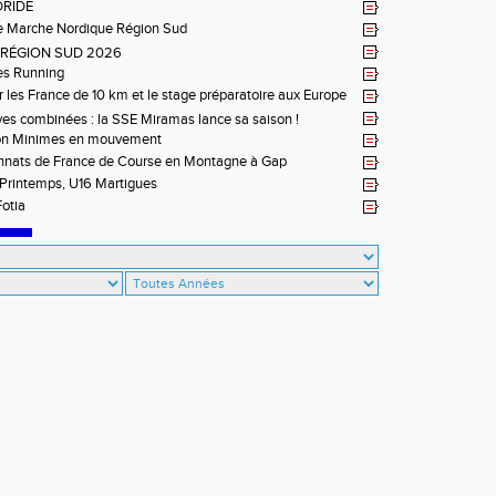
DRIDE
e Marche Nordique Région Sud
L RÉGION SUD 2026
es Running
r les France de 10 km et le stage préparatoire aux Europe
à Briançon
ves combinées : la SSE Miramas lance sa saison !
on Minimes en mouvement
nats de France de Course en Montagne à Gap
Printemps, U16 Martigues
otia