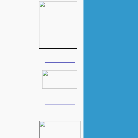
______________
______________