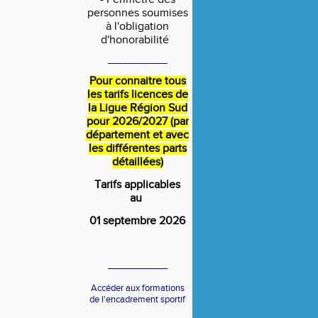
personnes soumises
à l'obligation
d'honorabilité
____________
Pour connaitre tous
les tarifs licences de
la Ligue Région Sud
pour 2026/2027 (par
département et avec
les différentes parts
détaillées)
Tarifs applicables
au
01 septembre 2026
____________
Accéder aux formations
de l'encadrement sportif