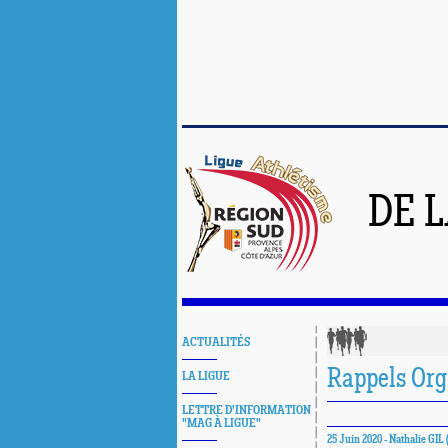
DE 
ACTUALITÉS
Rappels Org
LA LIGUE
LETTRE D'INFORMATION
"MAG À LIGUE"
25 Juin 2020 - Nathalie GIL