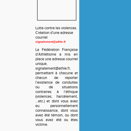
Lutte contre les violences.
Création d’une adresse
courriel:
signalement@athle.fr
La Fédération Française
d’Athlétisme a mis en
place une adresse courriel
unique,
signalement@athle.fr,
permettant à chacune et
chacun de reporter
l'existence de conduites
ou de situations
contraires à l’éthique
(violences, harcèlement,
…etc.) et dont vous avez
eu personnellement
connaissance, dont vous
avez été témoin, ou dont
vous avez été ou êtes
victime.