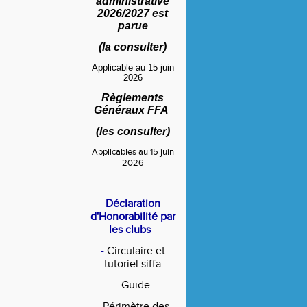
administrative
2026/2027 est
parue
(
la consulter
)
Applicable au 15 juin
2026
Règlements
Généraux FFA
(
les consulter
)
Applicables au 15 juin
2026
____________
Déclaration
d'Honorabilité par
les clubs
-
Circulaire et
tutoriel siffa
-
Guide
-
Périmètre des