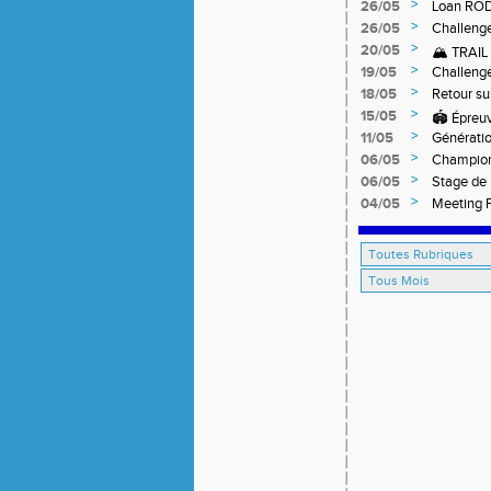
>
26/05
Loan RO
>
26/05
Challeng
>
20/05
🏔️ TRAI
>
19/05
Challeng
>
18/05
Retour su
off-road 
>
15/05
🏟️ Épreu
>
11/05
Générati
>
06/05
Champion
>
06/05
Stage de 
>
04/05
Meeting F