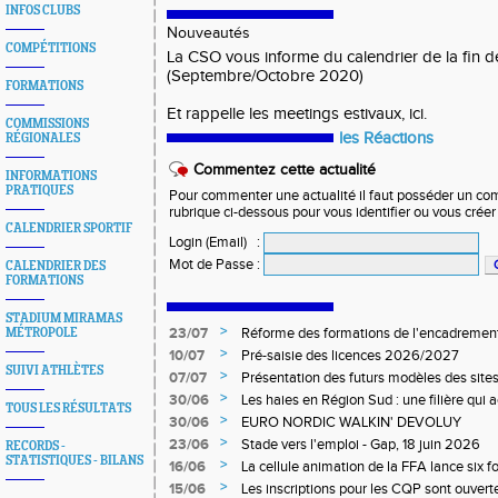
INFOS CLUBS
Nouveautés
COMPÉTITIONS
La CSO vous informe du calendrier de la fin d
(Septembre/Octobre 2020)
FORMATIONS
Et rappelle les meetings estivaux, ici.
COMMISSIONS
les Réactions
RÉGIONALES
Commentez cette actualité
INFORMATIONS
PRATIQUES
Pour commenter une actualité il faut posséder un compt
rubrique ci-dessous pour vous identifier ou vous crée
CALENDRIER SPORTIF
Login (Email)
:
Mot de Passe
:
CALENDRIER DES
FORMATIONS
STADIUM MIRAMAS
>
23/07
Réforme des formations de l'encadrement
MÉTROPOLE
>
10/07
Pré-saisie des licences 2026/2027
SUIVI ATHLÈTES
>
07/07
Présentation des futurs modèles des sites
>
30/06
Les haies en Région Sud : une filière qui
TOUS LES RÉSULTATS
>
30/06
EURO NORDIC WALKIN' DEVOLUY
>
23/06
Stade vers l'emploi - Gap, 18 juin 2026
RECORDS -
STATISTIQUES - BILANS
>
16/06
La cellule animation de la FFA lance six 
Niveau 1 et 3 pour ACR Niveau 2)
>
15/06
Les inscriptions pour les CQP sont ouverte