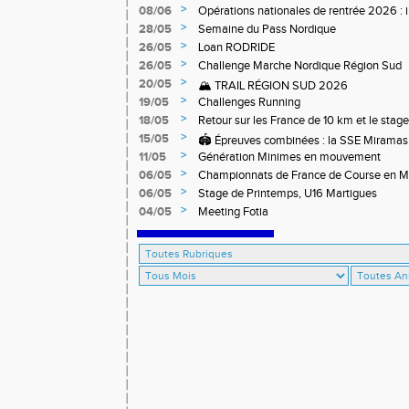
Qualification Professionnelle)
>
08/06
Opérations nationales de rentrée 2026 : i
>
28/05
Semaine du Pass Nordique
>
26/05
Loan RODRIDE
>
26/05
Challenge Marche Nordique Région Sud
>
20/05
🏔️ TRAIL RÉGION SUD 2026
>
19/05
Challenges Running
>
18/05
Retour sur les France de 10 km et le stag
off-road à Briançon
>
15/05
🏟️ Épreuves combinées : la SSE Miramas 
>
11/05
Génération Minimes en mouvement
>
06/05
Championnats de France de Course en 
>
06/05
Stage de Printemps, U16 Martigues
>
04/05
Meeting Fotia