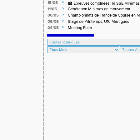
off-road à Briançon
>
15/05
🏟️ Épreuves combinées : la SSE Miramas 
>
11/05
Génération Minimes en mouvement
>
06/05
Championnats de France de Course en 
>
06/05
Stage de Printemps, U16 Martigues
>
04/05
Meeting Fotia