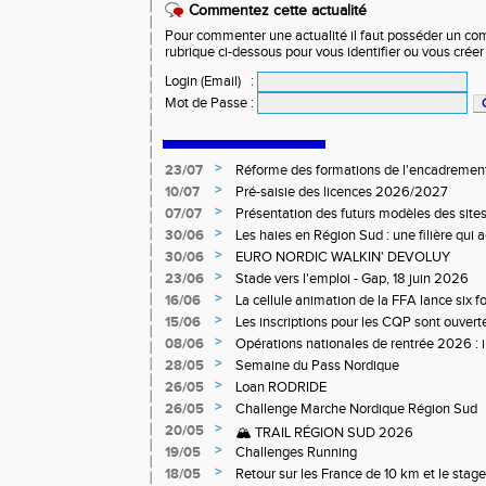
Commentez cette actualité
Pour commenter une actualité il faut posséder un compt
rubrique ci-dessous pour vous identifier ou vous crée
Login (Email)
:
Mot de Passe
:
>
23/07
Réforme des formations de l'encadrement
>
10/07
Pré-saisie des licences 2026/2027
>
07/07
Présentation des futurs modèles des sites
>
30/06
Les haies en Région Sud : une filière qui
>
30/06
EURO NORDIC WALKIN' DEVOLUY
>
23/06
Stade vers l'emploi - Gap, 18 juin 2026
>
16/06
La cellule animation de la FFA lance six 
Niveau 1 et 3 pour ACR Niveau 2)
>
15/06
Les inscriptions pour les CQP sont ouverte
Qualification Professionnelle)
>
08/06
Opérations nationales de rentrée 2026 : i
>
28/05
Semaine du Pass Nordique
>
26/05
Loan RODRIDE
>
26/05
Challenge Marche Nordique Région Sud
>
20/05
🏔️ TRAIL RÉGION SUD 2026
>
19/05
Challenges Running
>
18/05
Retour sur les France de 10 km et le stag