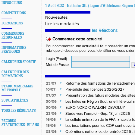
INFOS CLUBS
1 Août 2022 - Nathalie GIL (Ligue d'Athlétisme Région 
COMPÉTITIONS
Nouveautés
FORMATIONS
Lire les modalités.
les Réactions
COMMISSIONS
RÉGIONALES
Commentez cette actualité
Pour commenter une actualité il faut posséder un compt
INFORMATIONS
rubrique ci-dessous pour vous identifier ou vous crée
PRATIQUES
Login (Email)
:
CALENDRIER SPORTIF
Mot de Passe
:
CALENDRIER DES
FORMATIONS
>
23/07
Réforme des formations de l'encadrement
STADIUM MIRAMAS
>
10/07
Pré-saisie des licences 2026/2027
MÉTROPOLE
>
07/07
Présentation des futurs modèles des sites
SUIVI ATHLÈTES
>
30/06
Les haies en Région Sud : une filière qui
>
30/06
EURO NORDIC WALKIN' DEVOLUY
TOUS LES RÉSULTATS
>
23/06
Stade vers l'emploi - Gap, 18 juin 2026
>
16/06
La cellule animation de la FFA lance six 
RECORDS -
Niveau 1 et 3 pour ACR Niveau 2)
>
STATISTIQUES - BILANS
15/06
Les inscriptions pour les CQP sont ouverte
Qualification Professionnelle)
>
08/06
Opérations nationales de rentrée 2026 : i