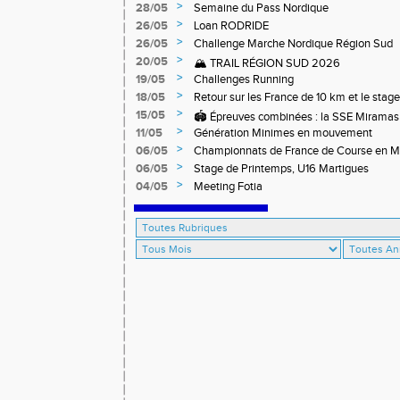
>
28/05
Semaine du Pass Nordique
>
26/05
Loan RODRIDE
>
26/05
Challenge Marche Nordique Région Sud
>
20/05
🏔️ TRAIL RÉGION SUD 2026
>
19/05
Challenges Running
>
18/05
Retour sur les France de 10 km et le stag
off-road à Briançon
>
15/05
🏟️ Épreuves combinées : la SSE Miramas 
>
11/05
Génération Minimes en mouvement
>
06/05
Championnats de France de Course en 
>
06/05
Stage de Printemps, U16 Martigues
>
04/05
Meeting Fotia