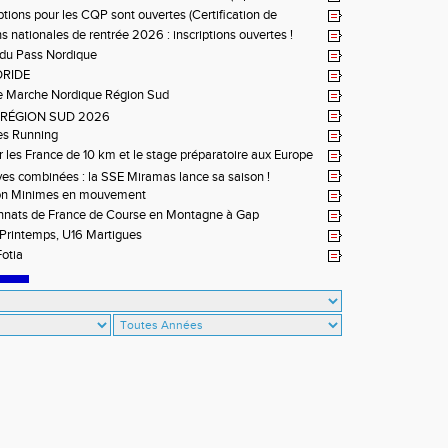
et 3 pour ACR Niveau 2)
iptions pour les CQP sont ouvertes (Certification de
tion Professionnelle)
s nationales de rentrée 2026 : inscriptions ouvertes !
du Pass Nordique
DRIDE
e Marche Nordique Région Sud
L RÉGION SUD 2026
es Running
r les France de 10 km et le stage préparatoire aux Europe
à Briançon
ves combinées : la SSE Miramas lance sa saison !
on Minimes en mouvement
nats de France de Course en Montagne à Gap
Printemps, U16 Martigues
otia