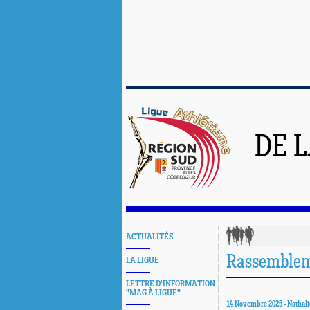
DE 
ACTUALITÉS
Rassembleme
LA LIGUE
LETTRE D'INFORMATION
"MAG À LIGUE"
14 Novembre 2025 - Nathali