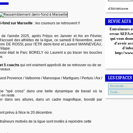
d'Athlétisme.
REVUE AEFA
fond sur Marseille
: les coureurs se retrouvent !!
Entraîneurs a
revue AEFA et 
e l'année 2025, après Fréjus en Janvier et Aix en Février,
qui vous donn
e d'accueil des athlètes de la ligue, ce samedi 8 Novembre, avec
d'avoir ac
Rémi DE ROSSI, pour l'ETR demi-fond et Laurent MANNEVEAU,
d'info
l'étape.
oisi était le Parc BORELY où Laurent a pu tracer les boucles
http://www
ce.
 et 5 coachs
qui ont vraiment apprécié de se retrouver ou de se
uveaux.
uest Provence / Valbonne / Manosque / Martigues / Pertuis / Aix /
LES ESPACES
pe "spé cross" dans une belle dynamique de travail où la
é en reste.
er dans ses allures, dans un cadre magnifique, boosté par
nt prévu à Nice le 20 décembre.
traîneurs motivés de la ligue sont invités à rejoindre cette