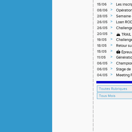
Niveau 1 
>
15/06
Les inscr
Qualifica
>
08/06
Opération
>
28/05
Semaine 
>
26/05
Loan RO
>
26/05
Challeng
>
20/05
🏔️ TRAI
>
19/05
Challeng
>
18/05
Retour su
off-road 
>
15/05
🏟️ Épreu
>
11/05
Générati
>
06/05
Champion
>
06/05
Stage de 
>
04/05
Meeting F