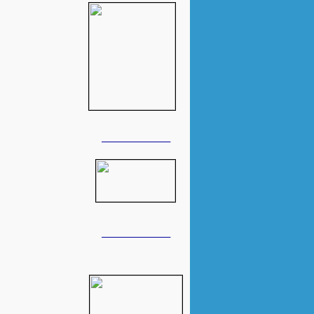
______________
______________