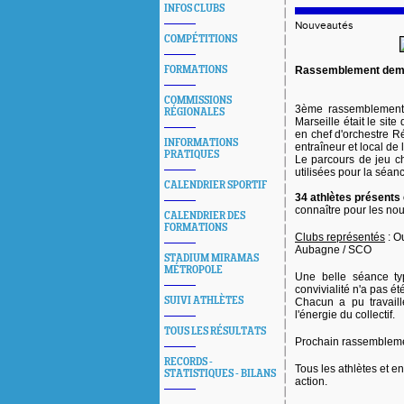
INFOS CLUBS
Nouveautés
COMPÉTITIONS
FORMATIONS
Rassemblement demi-
COMMISSIONS
3ème rassemblement d
RÉGIONALES
Marseille était le sit
en chef d'orchestre 
INFORMATIONS
entraîneur et local de 
PRATIQUES
Le parcours de jeu ch
utilisées pour la séan
CALENDRIER SPORTIF
34 athlètes présents
connaître pour les no
CALENDRIER DES
FORMATIONS
Clubs représentés
: O
Aubagne / SCO
STADIUM MIRAMAS
MÉTROPOLE
Une belle séance ty
convivialité n'a pas ét
SUIVI ATHLÈTES
Chacun a pu travaill
l'énergie du collectif.
TOUS LES RÉSULTATS
Prochain rassembleme
RECORDS -
Tous les athlètes et en
STATISTIQUES - BILANS
action.