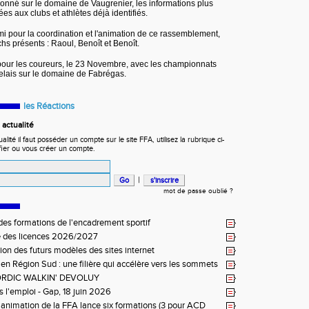
onné sur le domaine de Vaugrenier, les informations plus
es aux clubs et athlètes déjà identifiés.
i pour la coordination et l'animation de ce rassemblement,
 présents : Raoul, Benoît et Benoît.
our les coureurs, le 23 Novembre, avec les championnats
lais sur le domaine de Fabrégas.
les Réactions
actualité
ité il faut posséder un compte sur le site FFA, utilisez la rubrique ci-
fier ou vous créer un compte.
|
mot de passe oublié ?
es formations de l'encadrement sportif
e des licences 2026/2027
ion des futurs modèles des sites internet
 en Région Sud : une filière qui accélère vers les sommets
RDIC WALKIN' DEVOLUY
s l'emploi - Gap, 18 juin 2026
e animation de la FFA lance six formations (3 pour ACD