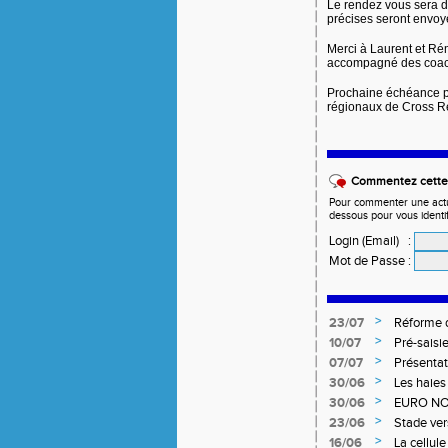
Le rendez vous sera d
précises seront envoyé
Merci à Laurent et Rém
accompagné des coachs
Prochaine échéance p
régionaux de Cross Re
Commentez cette 
Pour commenter une actual
dessous pour vous identi
Login (Email)
:
Mot de Passe
:
>
23/07
Réforme d
>
10/07
Pré-saisi
>
07/07
Présentat
>
30/06
Les haies
>
30/06
EURO NO
>
23/06
Stade ver
>
16/06
La cellul