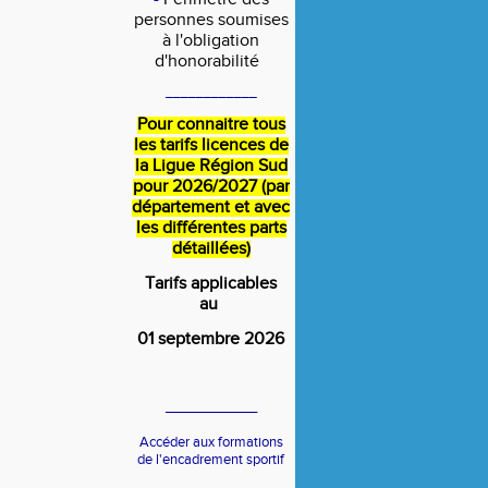
personnes soumises
à l'obligation
d'honorabilité
____________
Pour connaitre tous
les tarifs licences de
la Ligue Région Sud
pour 2026/2027 (par
département et avec
les différentes parts
détaillées)
Tarifs applicables
au
01 septembre 2026
____________
Accéder aux formations
de l'encadrement sportif