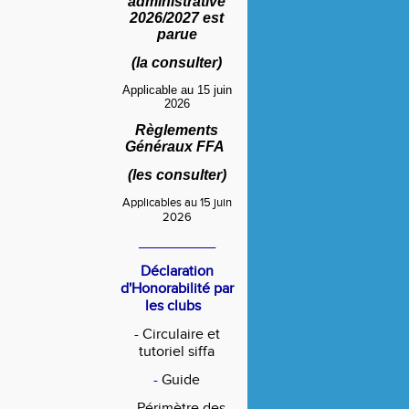
administrative
2026/2027 est
parue
(
la consulter
)
Applicable au 15 juin
2026
Règlements
Généraux FFA
(
les consulter
)
Applicables au 15 juin
2026
____________
Déclaration
d'Honorabilité par
les clubs
-
Circulaire et
tutoriel siffa
-
Guide
-
Périmètre des