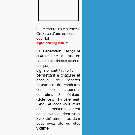
Lutte contre les violences.
Création d’une adresse
courriel:
signalement@athle.fr
La Fédération Française
d’Athlétisme a mis en
place une adresse courriel
unique,
signalement@athle.fr,
permettant à chacune et
chacun de reporter
l'existence de conduites
ou de situations
contraires à l’éthique
(violences, harcèlement,
…etc.) et dont vous avez
eu personnellement
connaissance, dont vous
avez été témoin, ou dont
vous avez été ou êtes
victime.