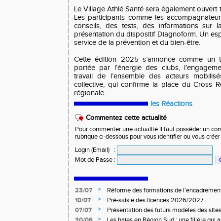
Le Village Athlé Santé sera également ouvert t
Les participants comme les accompagnateur
conseils, des tests, des informations sur l
présentation du dispositif Diagnoform. Un espa
service de la prévention et du bien-être.
Cette édition 2025 s’annonce comme un te
portée par l’énergie des clubs, l’engageme
travail de l’ensemble des acteurs mobilis
collective, qui confirme la place du Cross R
régionale.
les Réactions
Commentez cette actualité
Pour commenter une actualité il faut posséder un compt
rubrique ci-dessous pour vous identifier ou vous crée
Login (Email)
:
Mot de Passe
:
>
23/07
Réforme des formations de l'encadrement
>
10/07
Pré-saisie des licences 2026/2027
>
07/07
Présentation des futurs modèles des sites
>
30/06
Les haies en Région Sud : une filière qui