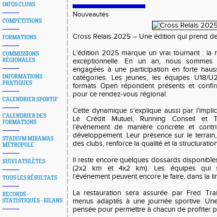
INFOS CLUBS
Nouveautés
COMPÉTITIONS
Cross Relais 2025 – Une édition qui prend de
FORMATIONS
L’édition 2025 marque un vrai tournant : la 
COMMISSIONS
RÉGIONALES
exceptionnelle. En un an, nous sommes
engagées à une participation en forte haus
INFORMATIONS
catégories. Les jeunes, les équipes U18/U2
PRATIQUES
formats Open répondent présents et confirm
pour ce rendez-vous régional.
CALENDRIER SPORTIF
Cette dynamique s’explique aussi par l’impli
CALENDRIER DES
Le Crédit Mutuel, Running Conseil et 
FORMATIONS
l’événement de manière concrète et contr
développement. Leur présence sur le terrain,
STADIUM MIRAMAS
des clubs, renforce la qualité et la structuratio
MÉTROPOLE
Il reste encore quelques dossards disponibl
SUIVI ATHLÈTES
(2x2 km et 4x2 km). Les équipes qui s
l’événement peuvent encore le faire, dans la li
TOUS LES RÉSULTATS
La restauration sera assurée par Fred Tra
RECORDS -
menus adaptés à une journée sportive. Une 
STATISTIQUES - BILANS
pensée pour permettre à chacun de profiter p