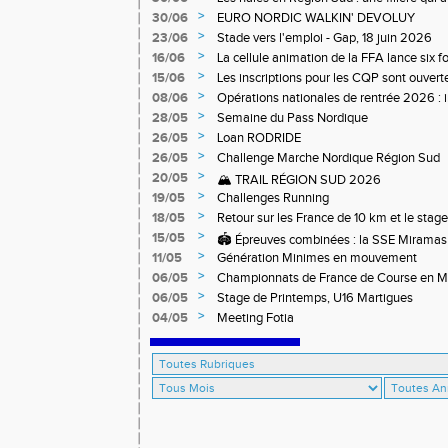
>
30/06
EURO NORDIC WALKIN' DEVOLUY
>
23/06
Stade vers l'emploi - Gap, 18 juin 2026
>
16/06
La cellule animation de la FFA lance six 
Niveau 1 et 3 pour ACR Niveau 2)
>
15/06
Les inscriptions pour les CQP sont ouverte
Qualification Professionnelle)
>
08/06
Opérations nationales de rentrée 2026 : i
>
28/05
Semaine du Pass Nordique
>
26/05
Loan RODRIDE
>
26/05
Challenge Marche Nordique Région Sud
>
20/05
🏔️ TRAIL RÉGION SUD 2026
>
19/05
Challenges Running
>
18/05
Retour sur les France de 10 km et le stag
off-road à Briançon
>
15/05
🏟️ Épreuves combinées : la SSE Miramas 
>
11/05
Génération Minimes en mouvement
>
06/05
Championnats de France de Course en 
>
06/05
Stage de Printemps, U16 Martigues
>
04/05
Meeting Fotia