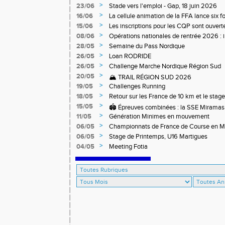
>
23/06
Stade vers l'emploi - Gap, 18 juin 2026
>
16/06
La cellule animation de la FFA lance six 
Niveau 1 et 3 pour ACR Niveau 2)
>
15/06
Les inscriptions pour les CQP sont ouverte
Qualification Professionnelle)
>
08/06
Opérations nationales de rentrée 2026 : i
>
28/05
Semaine du Pass Nordique
>
26/05
Loan RODRIDE
>
26/05
Challenge Marche Nordique Région Sud
>
20/05
🏔️ TRAIL RÉGION SUD 2026
>
19/05
Challenges Running
>
18/05
Retour sur les France de 10 km et le stag
off-road à Briançon
>
15/05
🏟️ Épreuves combinées : la SSE Miramas 
>
11/05
Génération Minimes en mouvement
>
06/05
Championnats de France de Course en 
>
06/05
Stage de Printemps, U16 Martigues
>
04/05
Meeting Fotia