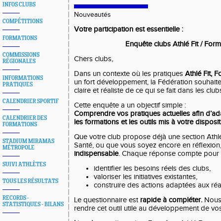
INFOS CLUBS
Nouveautés
COMPÉTITIONS
Votre participation est essentielle :
FORMATIONS
Enquête clubs Athlé Fit / For
COMMISSIONS
Chers clubs,
RÉGIONALES
Dans un contexte où les pratiques
Athlé Fit, 
INFORMATIONS
un fort développement, la Fédération souhaite
PRATIQUES
claire et réaliste de ce qui se fait dans les club
CALENDRIER SPORTIF
Cette enquête a un objectif simple :
Comprendre vos pratiques actuelles afin d’a
CALENDRIER DES
les formations et les outils mis à votre disposit
FORMATIONS
Que votre club propose déjà une section Athlé
STADIUM MIRAMAS
Santé, ou que vous soyez encore en réflexion
MÉTROPOLE
indispensable
. Chaque réponse compte pour 
SUIVI ATHLÈTES
identifier les besoins réels des clubs,
valoriser les initiatives existantes,
TOUS LES RÉSULTATS
construire des actions adaptées aux réal
RECORDS -
Le questionnaire est
rapide à compléter.
Nous
STATISTIQUES - BILANS
rendre cet outil utile au développement de vos