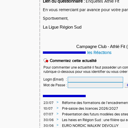
Lien du questionnaire :
Enquêtes Athlé Fit
En vous remerciant par avance pour votre part
Sportivement,
La Ligue Région Sud
Campagne Club - Athlé Fit
(
les Réactions
Commentez cette actualité
Pour commenter une actualité il faut posséder un compt
rubrique ci-dessous pour vous identifier ou vous crée
Login (Email)
:
Mot de Passe
:
>
23/07
Réforme des formations de l'encadrement
>
10/07
Pré-saisie des licences 2026/2027
>
07/07
Présentation des futurs modèles des sites
>
30/06
Les haies en Région Sud : une filière qui
>
30/06
EURO NORDIC WALKIN' DEVOLUY