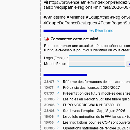
📲
https://provence-athle.fr/index.php/rendez-
saison/equipathle-regional-minimes/2026-05
#Athletisme #Minimes #EquipAthle #RegionS
#CoupeDeFranceDesLigues #TeamRegionSud #U
les Réactions
Commentez cette actualité
Pour commenter une actualité il faut posséder un compt
rubrique ci-dessous pour vous identifier ou vous crée
Login (Email)
:
Mot de Passe
:
>
23/07
Réforme des formations de l'encadrement
>
10/07
Pré-saisie des licences 2026/2027
>
07/07
Présentation des futurs modèles des sites
>
30/06
Les haies en Région Sud : une filière qui
>
30/06
EURO NORDIC WALKIN' DEVOLUY
>
23/06
Stade vers l'emploi - Gap, 18 juin 2026
>
16/06
La cellule animation de la FFA lance six 
Niveau 1 et 3 pour ACR Niveau 2)
>
15/06
Les inscriptions pour les CQP sont ouverte
Qualification Professionnelle)
>
08/06
Opérations nationales de rentrée 2026 : i