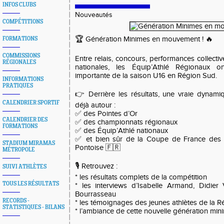
INFOS CLUBS
Nouveautés
COMPÉTITIONS
🏆 Génération Minimes en mouvement ! 🔥
FORMATIONS
COMMISSIONS
Entre relais, concours, performances collecti
RÉGIONALES
nationales, les Équip’Athlé Régionaux 
importante de la saison U16 en Région Sud.
INFORMATIONS
PRATIQUES
👉 Derrière les résultats, une vraie dynamiq
CALENDRIER SPORTIF
déjà autour :
✅ des Pointes d’Or
CALENDRIER DES
✅ des championnats régionaux
FORMATIONS
✅ des Équip’Athlé nationaux
✅ et bien sûr de la Coupe de France des 
STADIUM MIRAMAS
Pontoise 🇫🇷
MÉTROPOLE
🎙️ Retrouvez :
SUIVI ATHLÈTES
* les résultats complets de la compétition
TOUS LES RÉSULTATS
* les interviews d’Isabelle Armand, Didie
Bourrasseau
RECORDS -
* les témoignages des jeunes athlètes de la 
STATISTIQUES - BILANS
* l’ambiance de cette nouvelle génération min