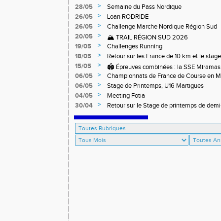
>
28/05
Semaine du Pass Nordique
>
26/05
Loan RODRIDE
>
26/05
Challenge Marche Nordique Région Sud
>
20/05
🏔️ TRAIL RÉGION SUD 2026
>
19/05
Challenges Running
>
18/05
Retour sur les France de 10 km et le stag
off-road à Briançon
>
15/05
🏟️ Épreuves combinées : la SSE Miramas 
>
06/05
Championnats de France de Course en 
>
06/05
Stage de Printemps, U16 Martigues
>
04/05
Meeting Fotia
>
30/04
R‌etour sur le Stage de printemps de dem