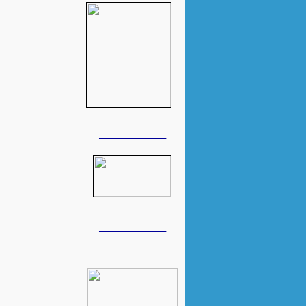
______________
______________