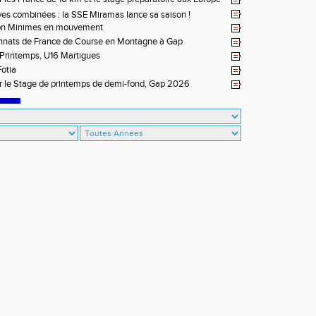
à Briançon
ves combinées : la SSE Miramas lance sa saison !
on Minimes en mouvement
nats de France de Course en Montagne à Gap
Printemps, U16 Martigues
otia
ur le Stage de printemps de demi-fond, Gap 2026