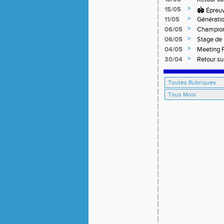
off-road 
>
15/05
🏟️ Épreu
>
11/05
Générati
>
06/05
Champion
>
06/05
Stage de 
>
04/05
Meeting F
>
30/04
R‌etour s