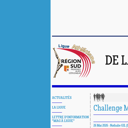
DE 
ACTUALITÉS
Challenge 
LA LIGUE
LETTRE D'INFORMATION
"MAG À LIGUE"
26 Mai 2026 - Nathalie GIL