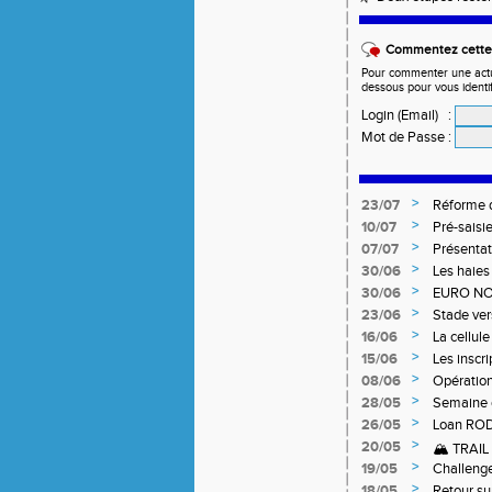
Commentez cette 
Pour commenter une actual
dessous pour vous identi
Login (Email)
:
Mot de Passe
:
>
23/07
Réforme d
>
10/07
Pré-saisi
>
07/07
Présentat
>
30/06
Les haies
>
30/06
EURO NO
>
23/06
Stade ver
>
16/06
La cellul
Niveau 1 
>
15/06
Les inscr
Qualifica
>
08/06
Opération
>
28/05
Semaine 
>
26/05
Loan RO
>
20/05
🏔️ TRAI
>
19/05
Challeng
>
18/05
Retour su