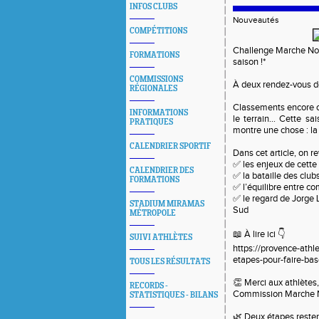
INFOS CLUBS
Nouveautés
COMPÉTITIONS
Challenge Marche Nor
FORMATIONS
saison !*
COMMISSIONS
À deux rendez-vous de 
RÉGIONALES
Classements encore ou
INFORMATIONS
le terrain… Cette sa
PRATIQUES
montre une chose : la
CALENDRIER SPORTIF
Dans cet article, on re
✅ les enjeux de cette 
CALENDRIER DES
✅ la bataille des club
FORMATIONS
✅ l’équilibre entre co
✅ le regard de Jorge
STADIUM MIRAMAS
Sud
MÉTROPOLE
📖 À lire ici 👇
SUIVI ATHLÈTES
https://provence-athl
etapes-pour-faire-bas
TOUS LES RÉSULTATS
👏 Merci aux athlètes
RECORDS -
Commission Marche Nor
STATISTIQUES - BILANS
🌿 Deux étapes restent