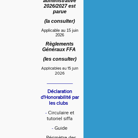
administrative
2026/2027 est
parue
(
la consulter
)
Applicable au 15 juin
2026
Règlements
Généraux FFA
(
les consulter
)
Applicables au 15 juin
2026
____________
Déclaration
d'Honorabilité par
les clubs
-
Circulaire et
tutoriel siffa
-
Guide
-
Périmètre des