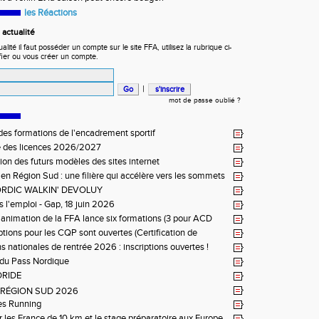
les Réactions
actualité
ité il faut posséder un compte sur le site FFA, utilisez la rubrique ci-
fier ou vous créer un compte.
|
mot de passe oublié ?
es formations de l'encadrement sportif
e des licences 2026/2027
ion des futurs modèles des sites internet
 en Région Sud : une filière qui accélère vers les sommets
RDIC WALKIN' DEVOLUY
s l'emploi - Gap, 18 juin 2026
e animation de la FFA lance six formations (3 pour ACD
et 3 pour ACR Niveau 2)
iptions pour les CQP sont ouvertes (Certification de
tion Professionnelle)
s nationales de rentrée 2026 : inscriptions ouvertes !
du Pass Nordique
DRIDE
L RÉGION SUD 2026
es Running
r les France de 10 km et le stage préparatoire aux Europe