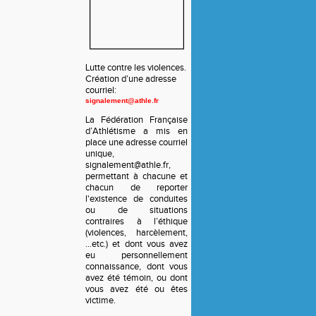
Lutte contre les violences.
Création d’une adresse
courriel:
signalement@athle.fr
La Fédération Française
d’Athlétisme a mis en
place une adresse courriel
unique,
signalement@athle.fr,
permettant à chacune et
chacun de reporter
l'existence de conduites
ou de situations
contraires à l’éthique
(violences, harcèlement,
…etc.) et dont vous avez
eu personnellement
connaissance, dont vous
avez été témoin, ou dont
vous avez été ou êtes
victime.