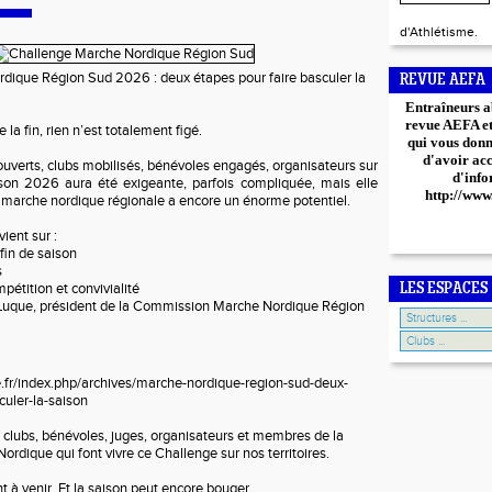
d'Athlétisme.
dique Région Sud 2026 : deux étapes pour faire basculer la
REVUE AEFA
Entraîneurs a
revue AEFA et 
la fin, rien n’est totalement figé.
qui vous donn
d'avoir ac
verts, clubs mobilisés, bénévoles engagés, organisateurs sur
d'info
ison 2026 aura été exigeante, parfois compliquée, mais elle
http://www
 marche nordique régionale a encore un énorme potentiel.
vient sur :
fin de saison
s
mpétition et convivialité
LES ESPACES
 Luque, président de la Commission Marche Nordique Région
e.fr/index.php/archives/marche-nordique-region-sud-deux-
culer-la-saison
, clubs, bénévoles, juges, organisateurs et membres de la
dique qui font vivre ce Challenge sur nos territoires.
 à venir. Et la saison peut encore bouger.