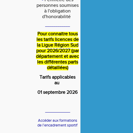
personnes soumises
à l'obligation
d'honorabilité
____________
Pour connaitre tous
les tarifs licences de
la Ligue Région Sud
pour 2026/2027 (par
département et avec
les différentes parts
détaillées)
Tarifs applicables
au
01 septembre 2026
____________
Accéder aux formations
de l'encadrement sportif