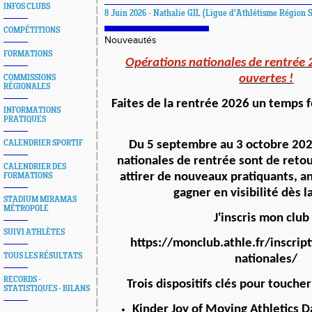
INFOS CLUBS
8 Juin 2026 - Nathalie GIL (Ligue d'Athlétisme Région 
COMPÉTITIONS
Nouveautés
FORMATIONS
Opérations nationales de rentrée 2
ouvertes !
COMMISSIONS
RÉGIONALES
Faites de la rentrée 2026 un temps f
INFORMATIONS
PRATIQUES
CALENDRIER SPORTIF
Du 5 septembre au 3 octobre 202
nationales de rentrée sont de retou
CALENDRIER DES
attirer de nouveaux pratiquants, a
FORMATIONS
gagner en visibilité dès l
STADIUM MIRAMAS
MÉTROPOLE
J'inscris mon club
SUIVI ATHLÈTES
https://monclub.athle.fr/inscrip
TOUS LES RÉSULTATS
nationales/
RECORDS -
Trois dispositifs clés pour toucher
STATISTIQUES - BILANS
Kinder Joy of Moving Athletics Da