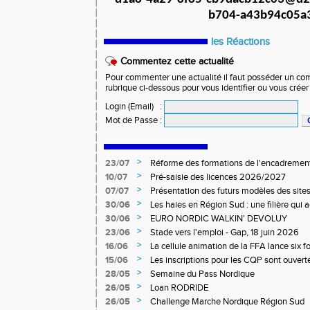
b704-a43b94c05a
les Réactions
Commentez cette actualité
Pour commenter une actualité il faut posséder un compt
rubrique ci-dessous pour vous identifier ou vous crée
Login (Email)
:
Mot de Passe
:
>
23/07
Réforme des formations de l'encadrement
>
10/07
Pré-saisie des licences 2026/2027
>
07/07
Présentation des futurs modèles des sites
>
30/06
Les haies en Région Sud : une filière qui
>
30/06
EURO NORDIC WALKIN' DEVOLUY
>
23/06
Stade vers l'emploi - Gap, 18 juin 2026
>
16/06
La cellule animation de la FFA lance six 
Niveau 1 et 3 pour ACR Niveau 2)
>
15/06
Les inscriptions pour les CQP sont ouverte
Qualification Professionnelle)
>
28/05
Semaine du Pass Nordique
>
26/05
Loan RODRIDE
>
26/05
Challenge Marche Nordique Région Sud