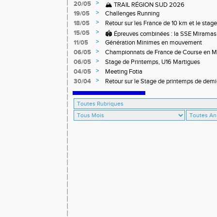
>
20/05
🏔️ TRAIL RÉGION SUD 2026
>
19/05
Challenges Running
>
18/05
Retour sur les France de 10 km et le stag
off-road à Briançon
>
15/05
🏟️ Épreuves combinées : la SSE Miramas 
>
11/05
Génération Minimes en mouvement
>
06/05
Championnats de France de Course en 
>
06/05
Stage de Printemps, U16 Martigues
>
04/05
Meeting Fotia
>
30/04
R‌etour sur le Stage de printemps de dem