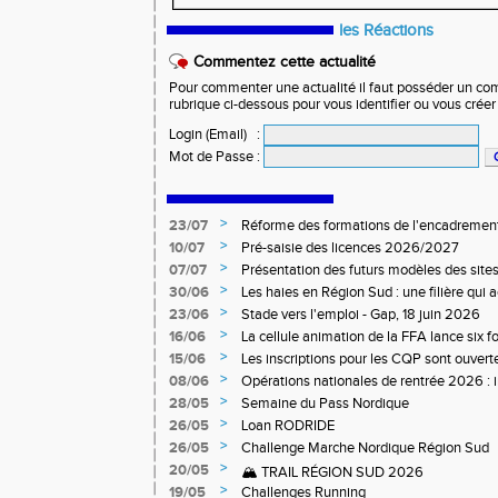
les Réactions
Commentez cette actualité
Pour commenter une actualité il faut posséder un compt
rubrique ci-dessous pour vous identifier ou vous crée
Login (Email)
:
Mot de Passe
:
>
23/07
Réforme des formations de l'encadrement
>
10/07
Pré-saisie des licences 2026/2027
>
07/07
Présentation des futurs modèles des sites
>
30/06
Les haies en Région Sud : une filière qui
>
23/06
Stade vers l'emploi - Gap, 18 juin 2026
>
16/06
La cellule animation de la FFA lance six 
Niveau 1 et 3 pour ACR Niveau 2)
>
15/06
Les inscriptions pour les CQP sont ouverte
Qualification Professionnelle)
>
08/06
Opérations nationales de rentrée 2026 : i
>
28/05
Semaine du Pass Nordique
>
26/05
Loan RODRIDE
>
26/05
Challenge Marche Nordique Région Sud
>
20/05
🏔️ TRAIL RÉGION SUD 2026
>
19/05
Challenges Running