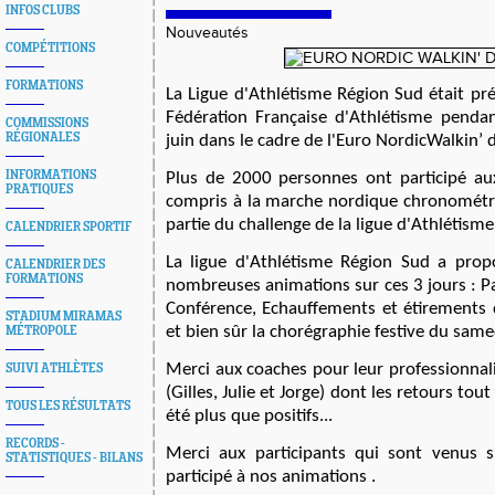
INFOS CLUBS
Nouveautés
COMPÉTITIONS
FORMATIONS
La Ligue d'Athlétisme Région Sud était pré
Fédération Française d'Athlétisme penda
COMMISSIONS
RÉGIONALES
juin dans le cadre de l'Euro NordicWalkin’ 
INFORMATIONS
Plus de 2000 personnes ont participé au
PRATIQUES
compris à la marche nordique chronométré
partie du challenge de la ligue d'Athlétism
CALENDRIER SPORTIF
La ligue d'Athlétisme Région Sud a prop
CALENDRIER DES
FORMATIONS
nombreuses animations sur ces 3 jours : Pa
Conférence, Echauffements et étirements 
STADIUM MIRAMAS
et bien sûr la chorégraphie festive du samed
MÉTROPOLE
Merci aux coaches pour leur professionna
SUIVI ATHLÈTES
(Gilles, Julie et Jorge) dont les retours to
TOUS LES RÉSULTATS
été plus que positifs...
RECORDS -
Merci aux participants qui sont venus s
STATISTIQUES - BILANS
participé à nos animations .