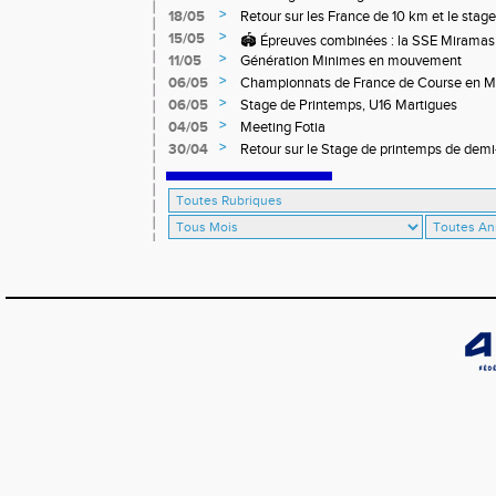
>
18/05
Retour sur les France de 10 km et le stag
off-road à Briançon
>
15/05
🏟️ Épreuves combinées : la SSE Miramas 
>
11/05
Génération Minimes en mouvement
>
06/05
Championnats de France de Course en 
>
06/05
Stage de Printemps, U16 Martigues
>
04/05
Meeting Fotia
>
30/04
R‌etour sur le Stage de printemps de dem