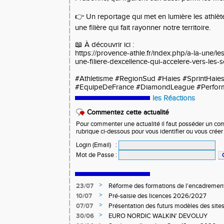
👉 Un reportage qui met en lumière les athlète
une filière qui fait rayonner notre territoire.
📖 À découvrir ici :
https://provence-athle.fr/index.php/a-la-une/l
une-filiere-dexcellence-qui-accelere-vers-les
#Athletisme #RegionSud #Haies #SprintHaie
#EquipeDeFrance #DiamondLeague #Perform
les Réactions
Commentez cette actualité
Pour commenter une actualité il faut posséder un compt
rubrique ci-dessous pour vous identifier ou vous crée
Login (Email)
:
Mot de Passe
:
>
23/07
Réforme des formations de l'encadrement
>
10/07
Pré-saisie des licences 2026/2027
>
07/07
Présentation des futurs modèles des sites
>
30/06
EURO NORDIC WALKIN' DEVOLUY