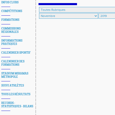
Départementaux 06/83/84 sont en ligne
INFOS CLUBS
COMPÉTITIONS
FORMATIONS
COMMISSIONS
RÉGIONALES
INFORMATIONS
PRATIQUES
CALENDRIER SPORTIF
CALENDRIER DES
FORMATIONS
STADIUM MIRAMAS
MÉTROPOLE
SUIVI ATHLÈTES
TOUS LES RÉSULTATS
RECORDS -
STATISTIQUES - BILANS