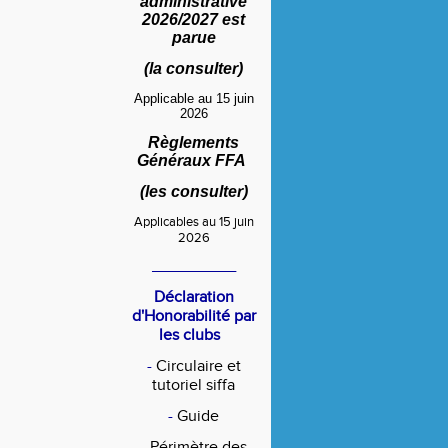
administrative
2026/2027 est
parue
(
la consulter
)
Applicable au 15 juin
2026
Règlements
Généraux FFA
(
les consulter
)
Applicables au 15 juin
2026
____________
Déclaration
d'Honorabilité par
les clubs
-
Circulaire et
tutoriel siffa
-
Guide
-
Périmètre des