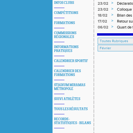
>
INFOS CLUBS
23/02
Déclaratio
>
23/02
Colloque 
COMPÉTITIONS
musculati
>
18/02
Bilan des
>
17/02
Retour su
FORMATIONS
>
06/02
Quart de 
COMMISSIONS
RÉGIONALES
INFORMATIONS
PRATIQUES
CALENDRIER SPORTIF
CALENDRIER DES
FORMATIONS
STADIUM MIRAMAS
MÉTROPOLE
SUIVI ATHLÈTES
TOUS LES RÉSULTATS
RECORDS -
STATISTIQUES - BILANS