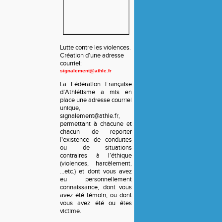
Lutte contre les violences.
Création d’une adresse
courriel:
signalement@athle.fr
La Fédération Française
d’Athlétisme a mis en
place une adresse courriel
unique,
signalement@athle.fr,
permettant à chacune et
chacun de reporter
l'existence de conduites
ou de situations
contraires à l’éthique
(violences, harcèlement,
…etc.) et dont vous avez
eu personnellement
connaissance, dont vous
avez été témoin, ou dont
vous avez été ou êtes
victime.