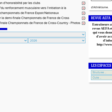
n d'honorabilité par les clubs
d'Athlétisme.
"du renforcement musculaire vers l'initiation à la
on" - 22 mars 2026 au Creps d'Aix
 championnats de France Espoir/Nationaux
r la demi-finale Championnats de France de Cross
REVUE AEFA
finale Championnats de France de Cross-Country - Photos
Entraîneurs a
revue AEFA et 
qui vous donn
d'avoir ac
d'info
http://www
LES ESPACES