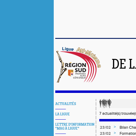
DE 
ACTUALITÉS
7 actualité(s) trouvée(s
LA LIGUE
LETTRE D'INFORMATION
>
23/02
Bilan Cha
"MAG À LIGUE"
>
23/02
Formation