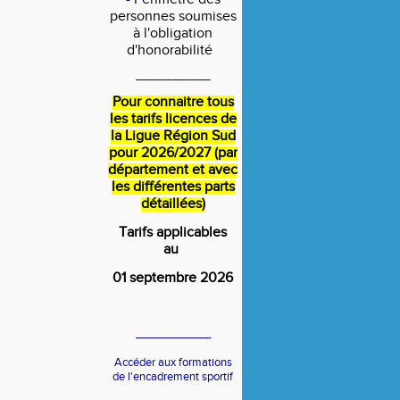
personnes soumises
à l'obligation
d'honorabilité
____________
Pour connaitre tous
les tarifs licences de
la Ligue Région Sud
pour 2026/2027 (par
département et avec
les différentes parts
détaillées)
Tarifs applicables
au
01 septembre 2026
____________
Accéder aux formations
de l'encadrement sportif