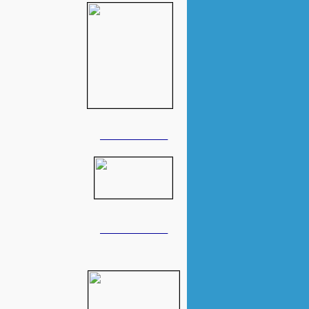
______________
______________