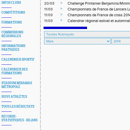
>
INFOS CLUBS
20/03
Challenge Printanier Benjamins/Mini
>
11/03
Championnats de France de Lancers L
COMPÉTITIONS
>
11/03
Championnats de France de cross 2014
>
11/03
Calendrier régional estival et automnal
FORMATIONS
COMMISSIONS
RÉGIONALES
INFORMATIONS
PRATIQUES
CALENDRIER SPORTIF
CALENDRIER DES
FORMATIONS
STADIUM MIRAMAS
MÉTROPOLE
SUIVI ATHLÈTES
TOUS LES RÉSULTATS
RECORDS -
STATISTIQUES - BILANS