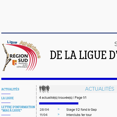
DE LA LIGUE 
ACTUALITÉS
ACTUALITÉS
4 actualité(s) trouvée(s) | Page 1/1
LA LIGUE
LETTRE D'INFORMATION
>
28/04
Stage 1/2 fond à Gap
"MAG À LIGUE"
>
11/04
Interclubs 1er tour