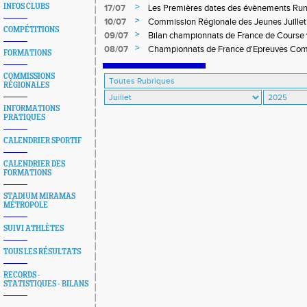
venir
>
INFOS CLUBS
17/07
Les Premières dates des évènements Ru
>
10/07
Commission Régionale des Jeunes Juillet 
COMPÉTITIONS
Coupe de France des Ligues Minimes
>
09/07
Bilan championnats de France de Course v
Montagne
>
08/07
Championnats de France d'Epreuves Combi
FORMATIONS
Juillet 2025
COMMISSIONS
RÉGIONALES
INFORMATIONS
PRATIQUES
CALENDRIER SPORTIF
CALENDRIER DES
FORMATIONS
STADIUM MIRAMAS
MÉTROPOLE
SUIVI ATHLÈTES
TOUS LES RÉSULTATS
RECORDS -
STATISTIQUES - BILANS