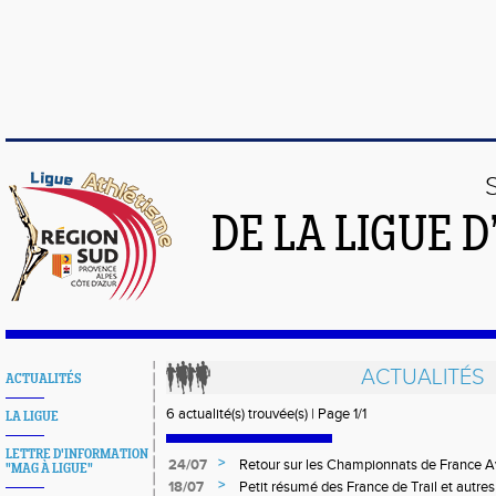
DE LA LIGUE 
ACTUALITÉS
ACTUALITÉS
6 actualité(s) trouvée(s) | Page 1/1
LA LIGUE
LETTRE D'INFORMATION
>
24/07
Retour sur les Championnats de France Av
"MAG À LIGUE"
2025
>
18/07
Petit résumé des France de Trail et autre