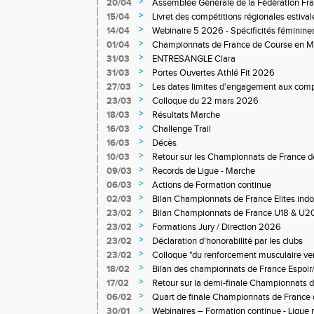
>
20/04
Assemblée Générale de la Fédération Fra
>
15/04
Livret des compétitions régionales estiva
>
14/04
Webinaire 5 2026 - Spécificités féminine
Agathe GAUTHIER, Kiné et athlète
>
01/04
Championnats de France de Course en M
2026
>
31/03
ENTRESANGLE Clara
>
31/03
Portes Ouvertes Athlé Fit 2026
>
27/03
Les dates limites d'engagement aux compé
saison estivales ont été mises en ligne
>
23/03
Colloque du 22 mars 2026
>
18/03
Résultats Marche
>
16/03
Challenge Trail
>
16/03
Décès
>
10/03
Retour sur les Championnats de France d
>
09/03
Records de Ligue - Marche
>
06/03
Actions de Formation continue
>
02/03
Bilan Championnats de France Elites ind
Ferrand
>
23/02
Bilan Championnats de France U18 & U20 
>
23/02
Formations Jury / Direction 2026
>
23/02
Déclaration d'honorabilité par les clubs
>
23/02
Colloque "du renforcement musculaire vers 
musculation" - 22 mars 2026 au Creps d'
>
18/02
Bilan des championnats de France Espoir
>
17/02
Retour sur la demi-finale Championnats 
>
06/02
Quart de finale Championnats de France 
>
30/01
Webinaires – Formation continue - Ligue 