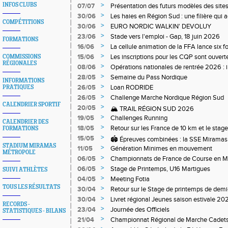
>
INFOS CLUBS
07/07
Présentation des futurs modèles des sites
>
30/06
Les haies en Région Sud : une filière qui
COMPÉTITIONS
>
30/06
EURO NORDIC WALKIN' DEVOLUY
>
23/06
Stade vers l'emploi - Gap, 18 juin 2026
FORMATIONS
>
16/06
La cellule animation de la FFA lance six 
Niveau 1 et 3 pour ACR Niveau 2)
>
15/06
Les inscriptions pour les CQP sont ouverte
COMMISSIONS
RÉGIONALES
Qualification Professionnelle)
>
08/06
Opérations nationales de rentrée 2026 : i
>
28/05
Semaine du Pass Nordique
INFORMATIONS
>
26/05
Loan RODRIDE
PRATIQUES
>
26/05
Challenge Marche Nordique Région Sud
CALENDRIER SPORTIF
>
20/05
🏔️ TRAIL RÉGION SUD 2026
>
19/05
Challenges Running
CALENDRIER DES
>
18/05
Retour sur les France de 10 km et le stag
FORMATIONS
off-road à Briançon
>
15/05
🏟️ Épreuves combinées : la SSE Miramas 
STADIUM MIRAMAS
>
11/05
Génération Minimes en mouvement
MÉTROPOLE
>
06/05
Championnats de France de Course en 
>
06/05
Stage de Printemps, U16 Martigues
SUIVI ATHLÈTES
>
04/05
Meeting Fotia
TOUS LES RÉSULTATS
>
30/04
R‌etour sur le Stage de printemps de dem
>
30/04
Livret régional Jeunes saison estivale 20
RECORDS -
>
23/04
Journée des Officiels
STATISTIQUES - BILANS
>
21/04
Championnat Régional de Marche Cadets