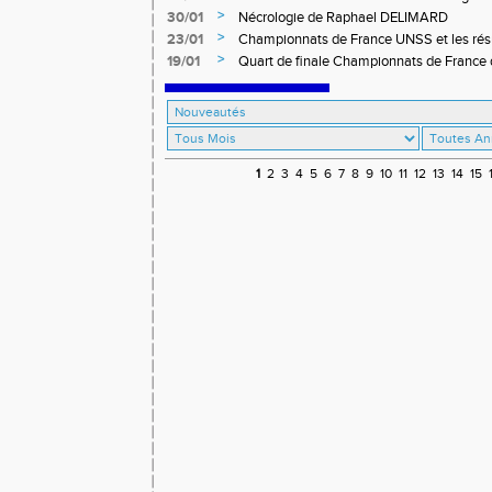
>
30/01
Nécrologie de Raphael DELIMARD
>
23/01
Championnats de France UNSS et les résul
Etude Miramas
>
19/01
Quart de finale Championnats de France d
01 Février 2026
1
2
3
4
5
6
7
8
9
10
11
12
13
14
15