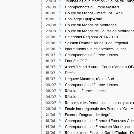
>
27/09
Journée de qualification - Coupe de Franc
>
26/09
Championnats d'Europe Masters
>
16/09
Coupe de France - Interclubs CA/JU
>
11/09
Challenge Equip'Athlé
>
29/08
Coupe du Monde de Montagne
>
27/08
Coupe du Monde de Course en Montagn
>
21/08
Calendrier Régional 2019/2020
>
21/08
Session Examen Jeune Juge Régional
>
21/08
Informations sur les épreuves Jeunes
>
19/07
Championnats d'Europe Juniors
>
18/07
Enquête CSO
>
16/07
Appel à candidature - Cours d'anglais O
>
15/07
Décès
>
15/07
L'équipe Minimes, région Sud
>
09/07
Championnats d'Europe Juniors
>
08/07
Résultats France Jeunes
>
04/07
Résultats
>
02/07
Retour sur les formations mises en place 
>
28/06
Finale Interrégionale des Pointes d'Or - Mo
>
21/06
Examen Dirigeant 1er degré
>
18/06
Championnats de France d'Epreuves Co
>
14/06
Championnats de France en Montagne
>
13/06
Régionaux sur Piste, La Garde/Toulon - De