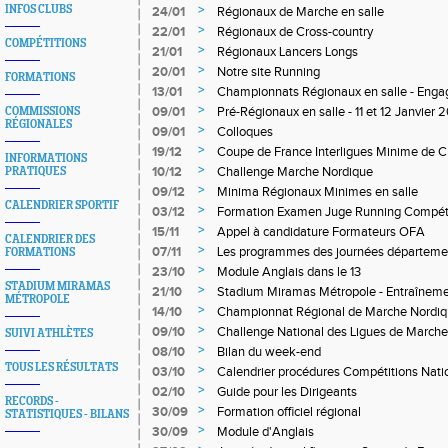
>
INFOS CLUBS
24/01
Régionaux de Marche en salle
>
22/01
Régionaux de Cross-country
COMPÉTITIONS
>
21/01
Régionaux Lancers Longs
>
20/01
Notre site Running
FORMATIONS
>
13/01
Championnats Régionaux en salle - Eng
>
09/01
Pré-Régionaux en salle - 11 et 12 Janvi
COMMISSIONS
RÉGIONALES
>
09/01
Colloques
>
19/12
Coupe de France Interligues Minime de C
INFORMATIONS
>
10/12
Challenge Marche Nordique
PRATIQUES
>
09/12
Minima Régionaux Minimes en salle
CALENDRIER SPORTIF
>
03/12
Formation Examen Juge Running Compét
>
15/11
Appel à candidature Formateurs OFA
CALENDRIER DES
>
07/11
Les programmes des journées départemen
FORMATIONS
Départementaux 06/83/84 sont en ligne
>
23/10
Module Anglais dans le 13
STADIUM MIRAMAS
>
21/10
Stadium Miramas Métropole - Entraîneme
MÉTROPOLE
>
14/10
Championnat Régional de Marche Nordi
>
09/10
Challenge National des Ligues de Marche
SUIVI ATHLÈTES
>
08/10
Bilan du week-end
TOUS LES RÉSULTATS
>
03/10
Calendrier procédures Compétitions Nati
>
02/10
Guide pour les Dirigeants
RECORDS -
>
30/09
Formation officiel régional
STATISTIQUES - BILANS
>
30/09
Module d'Anglais