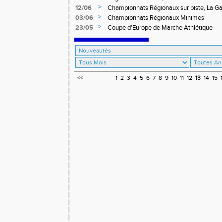
>
12/06
Championnats Régionaux sur piste, La G
>
03/06
Championnats Régionaux Minimes
>
23/05
Coupe d'Europe de Marche Athlétique
<<
1
2
3
4
5
6
7
8
9
10
11
12
13
14
15