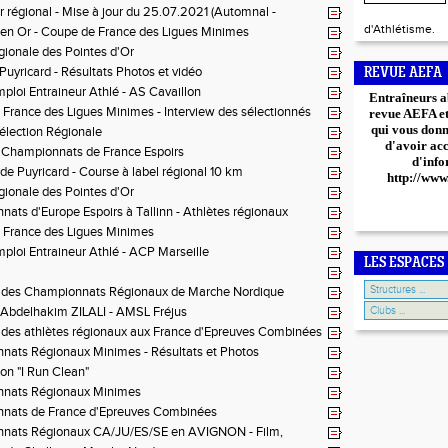
r régional - Mise à jour du 25.07.2021 (Automnal -
d'Athlétisme.
s en Or - Coupe de France des Ligues Minimes
gionale des Pointes d'Or
Puyricard - Résultats Photos et vidéo
REVUE AEFA
mploi Entraineur Athlé - AS Cavaillon
Entraîneurs a
France des Ligues Minimes - Interview des sélectionnés
revue AEFA et 
qui vous donn
Sélection Régionale
d'avoir ac
 Championnats de France Espoirs
d'info
de Puyricard - Course à label régional 10 km
http://www
gionale des Pointes d'Or
ats d'Europe Espoirs à Tallinn - Athlètes régionaux
 France des Ligues Minimes
mploi Entraineur Athlé - ACP Marseille
LES ESPACES
s des Championnats Régionaux de Marche Nordique
 Abdelhakim ZILALI - AMSL Fréjus
 des athlètes régionaux aux France d'Epreuves Combinées
nats Régionaux Minimes - Résultats et Photos
ion "I Run Clean"
nats Régionaux Minimes
nats de France d'Epreuves Combinées
nats Régionaux CA/JU/ES/SE en AVIGNON - Film,