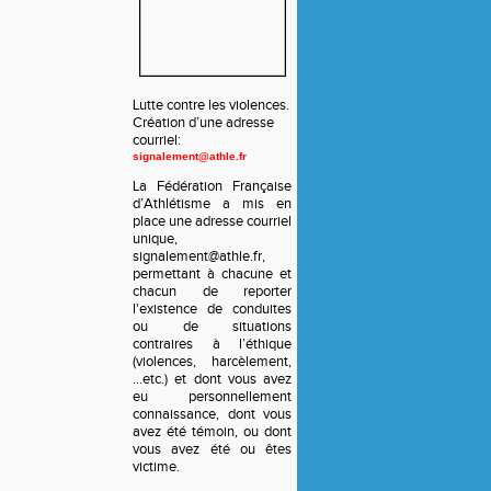
Lutte contre les violences.
Création d’une adresse
courriel:
signalement@athle.fr
La Fédération Française
d’Athlétisme a mis en
place une adresse courriel
unique,
signalement@athle.fr,
permettant à chacune et
chacun de reporter
l'existence de conduites
ou de situations
contraires à l’éthique
(violences, harcèlement,
…etc.) et dont vous avez
eu personnellement
connaissance, dont vous
avez été témoin, ou dont
vous avez été ou êtes
victime.