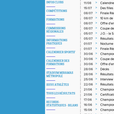
>
INFOS CLUBS
11/08
Calendrie
Hivernal)
>
15/07
Des fille
COMPÉTITIONS
>
08/07
Finale Ré
>
08/07
10 km de 
FORMATIONS
>
08/07
Offre d'e
>
08/07
Coupe de 
COMMISSIONS
RÉGIONALES
>
05/07
J.O. - la 
>
05/07
Résultats
INFORMATIONS
>
01/07
Nocturne 
PRATIQUES
>
01/07
Finale Ré
CALENDRIER SPORTIF
>
30/06
Championn
qualifiés
>
30/06
Coupe de
CALENDRIER DES
>
30/06
Offre d'e
FORMATIONS
>
28/06
Décès
STADIUM MIRAMAS
>
28/06
Résultat
MÉTROPOLE
>
25/06
Interview
>
22/06
Résultats
SUIVI ATHLÈTES
>
21/06
Champion
TOUS LES RÉSULTATS
>
21/06
Certificat
>
17/06
Champion
RECORDS -
>
16/06
Champion
STATISTIQUES - BILANS
>
15/06
Champion