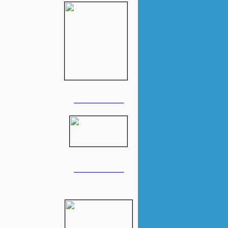
______________
______________