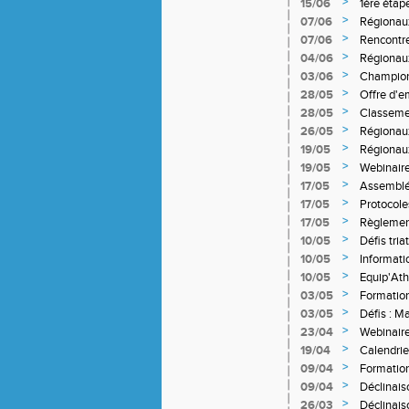
Diaporama
>
15/06
1ère étap
>
07/06
Régionaux
>
07/06
Rencontre
>
04/06
Régionau
>
03/06
Champion
définitif
>
28/05
Offre d'e
>
28/05
Classemen
>
26/05
Régionaux
>
19/05
Régionau
>
19/05
Webinaire 
service de
>
17/05
Assemblée
>
17/05
Protocole
>
17/05
Règlement
>
10/05
Défis tri
>
10/05
Informat
>
10/05
Equip'Ath
>
03/05
Formation
>
03/05
Défis : M
>
23/04
Webinaire
physique
>
19/04
Calendrie
>
09/04
Formation 
>
09/04
Déclinaiso
2021
>
26/03
Déclinaiso