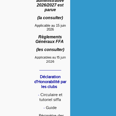
administrative
2026/2027 est
parue
(
la consulter
)
Applicable au 15 juin
2026
Règlements
Généraux FFA
(
les consulter
)
Applicables au 15 juin
2026
____________
Déclaration
d'Honorabilité par
les clubs
-
Circulaire et
tutoriel siffa
-
Guide
-
Périmètre des