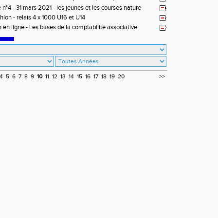
1
 n°4 - 31 mars 2021 - les jeunes et les courses nature
thlon - relais 4 x 1000 U16 et U14
 en ligne - Les bases de la comptabilité associative
4
5
6
7
8
9
10
11
12
13
14
15
16
17
18
19
20
>>