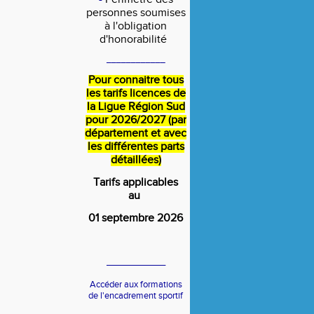
personnes soumises
à l'obligation
d'honorabilité
____________
Pour connaitre tous
les tarifs licences de
la Ligue Région Sud
pour 2026/2027 (par
département et avec
les différentes parts
détaillées)
Tarifs applicables
au
01 septembre 2026
____________
Accéder aux formations
de l'encadrement sportif