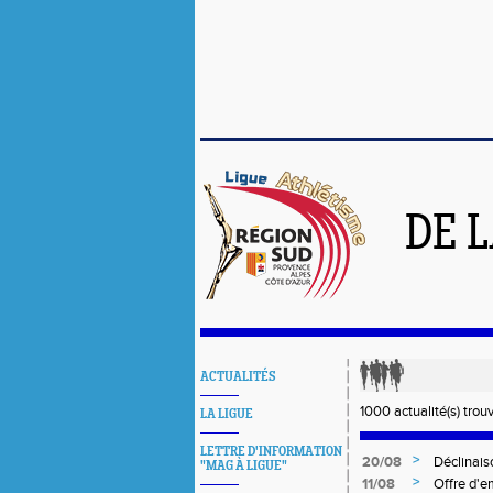
DE 
ACTUALITÉS
1000 actualité(s) trou
LA LIGUE
LETTRE D'INFORMATION
>
20/08
Déclinais
"MAG À LIGUE"
>
11/08
Offre d'em