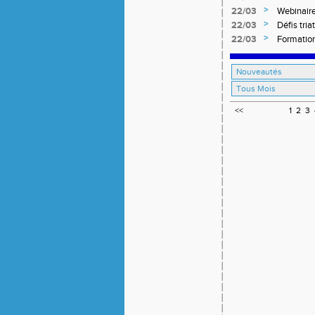
mars 202
>
22/03
Webinaire
>
22/03
Défis tria
>
22/03
Formation
<<
1
2
3