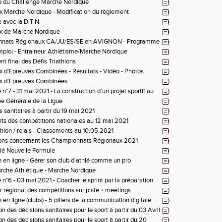
 et résultats
e du Challenge Marche Nordique
 Marche Nordique - Modification du règlement
 avec la D.T.N.
x de Marche Nordique
nats Régionaux CA/JU/ES/SE en AVIGNON - Programme
mploi - Entraineur Athlétisme/Marche Nordique
t final des Défis Triathlons
 d'Epreuves Combinées - Résultats - Vidéo - Photos
x d'Epreuves Combinées
n°7 - 31 mai 2021 - La construction d’un projet sportif au
 l’athlète dans la dimension sprint-haies-relais
 Générale de la Ligue
s sanitaires à partir du 19 mai 2021
s des compétitions nationales au 12 mai 2021
athlon / relais - Classements au 10.05.2021
ions concernant les Championnats Régionaux 2021
lé Nouvelle Formule
 en ligne - Gérer son club d'athlé comme un pro
arche Athlétique - Marche Nordique
 n°6 - 03 mai 2021 - Coacher le sprint par la préparation
r régional des compétitions sur piste + meetings
en ligne (clubs) - 5 piliers de la communication digitale
n des décisions sanitaires pour le sport à partir du 03 Avril
n des décisions sanitaires pour le sport à partir du 20